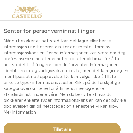
Senter for personverninnstillinger
KREATIVE IDÉER TIL EN
Når du besøker et nettsted, kan det lagre eller hente
informasjon i nettleseren din, for det meste i form av
UVENTET DATE
informasjonskapsler. Denne informasjonen kan være om deg,
preferansene dine eller enheten din eller bli brukt for å få
nettstedet til å fungere som du forventer. Informasjonen
identifiserer deg vanligvis ikke direkte, men det kan gi deg en
Å skape et romantisk øyeblikk handler ikke om
mer tilpasset nettopplevelse. Du kan velge ikke å tillate
enkelte typer informasjonskapsler. Klikk på de forskjellige
hvor mye penger du bruker eller hvor eksotisk
kategorioverskriftene for å finne ut mer og endre
plasseringen er. Det handler om å skape et unikt
standardinnstillingene våre. Men du bør vite at hvis du
øyeblikk på et uventet tidspunkt – å gjøre en
blokkerer enkelte typer informasjonskapsler, kan det påvirke
opplevelsen din på nettstedet og tjenestene vi kan tilby.
ekstra liten innsats, når den spesielle personen i
Mer informasjon
livet ditt minst forventer det.
Tillat alle