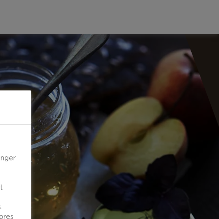
inger
t
.
vores