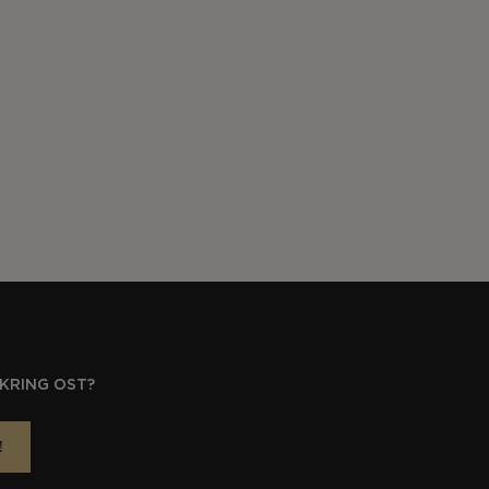
KRING OST?
!