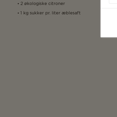
2 økologiske citroner
1 kg sukker pr. liter æblesaft