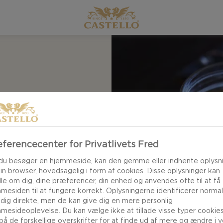
 saft og har en ren
friske ingredienser
d en god portion
ferencecenter for Privatlivets Fred
sser godt til
du besøger en hjemmeside, kan den gemme eller indhente oplysn
eller pandekager –
din browser, hovedsagelig i form af cookies. Disse oplysninger kan
le om dig, dine præferencer, din enhed og anvendes ofte til at få
mesiden til at fungere korrekt. Oplysningerne identificerer normal
 dig direkte, men de kan give dig en mere personlig
mesideoplevelse. Du kan vælge ikke at tillade visse typer cookies
 på de forskellige overskrifter for at finde ud af mere og ændre i 