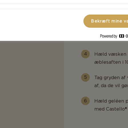
Bring vand, æbl
æblerne er udk
Bekræft mine v
Hæld væsken g
væsken. Kassé
Hæld væsken ti
æblesaften i 1
Tag gryden af
af, da de vil g
Hæld geléen p
med Castello®