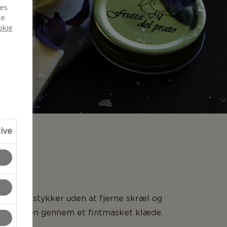
ies
de
okie
tive
NG
 grove stykker uden at fjerne skræl og
d væsken gennem et fintmasket klæde.