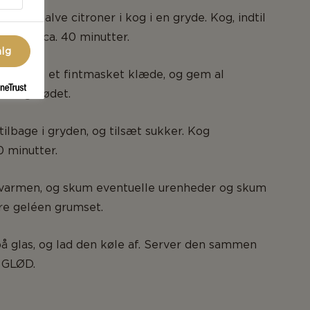
er og halve citroner i kog i en gryde. Kog, indtil
ogte – ca. 40 minutter.
alg
ennem et fintmasket klæde, og gem al
r frugtkødet.
lbage i gryden, og tilsæt sukker. Kog
0 minutter.
 varmen, og skum eventuelle urenheder og skum
øre geléen grumset.
å glas, og lad den køle af. Server den sammen
 GLØD.