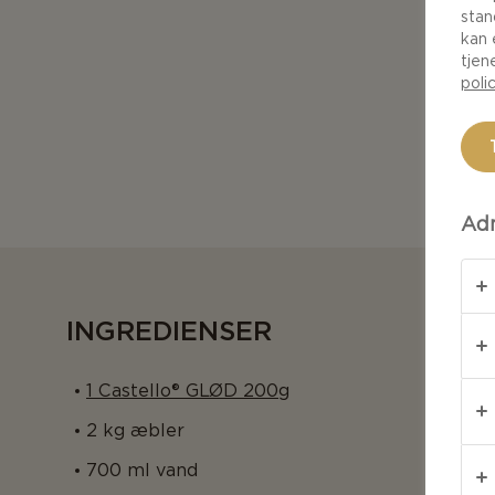
stan
kan 
tjen
poli
Adm
INGREDIENSER
1 Castello® GLØD 200g
2 kg æbler
700 ml vand