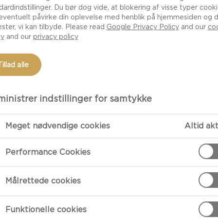
dardindstillinger. Du bør dog vide, at blokering af visse typer cook
eventuelt påvirke din oplevelse med henblik på hjemmesiden og 
ester, vi kan tilbyde. Please read
Google Privacy Policy
and our
co
cy
and our
privacy policy
Tillad alle
inistrer indstillinger for samtykke
Meget nødvendige cookies
Altid ak
TILBEREDNI
Performance Cookies
Tilberedning
Målrettede cookies
Skær æblerne i
kernehus. Hæl
Funktionelle cookies