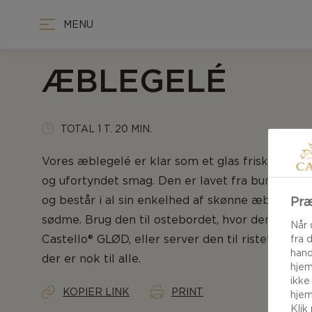
MENU
ÆBLEGELÉ
TOTAL 1 T. 20 MIN.
Vores æblegelé er klar som et glas friskpresset
og ufortyndet smag. Den er lavet fra bunden af 
og består i al sin enkelhed af skønne æbler me
Præ
sødme. Brug den til ostebordet, hvor den især pa
Når 
Castello® GLØD, eller server den til ristet brød 
fra 
hand
der er nok til alle.
hjem
ikke
KOPIER LINK
PRINT
hjem
Klik