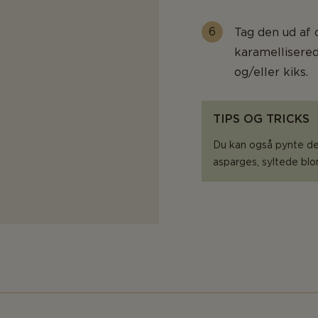
Tag den ud af 
karamellisered
og/eller kiks.
TIPS OG TRICKS
Du kan også pynte d
asparges, syltede bl