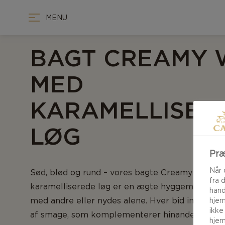
MENU
BAGT CREAMY 
MED
KARAMELLISER
LØG
Præ
Når 
Sød, blød og rund – vores bagte Creamy White
fra 
karamelliserede løg er en ægte hyggemadsklass
hand
med andre eller nydes alene. Hver bid indehold
hjem
ikke
af smage, som komplementerer hinanden. Perfek
hjem