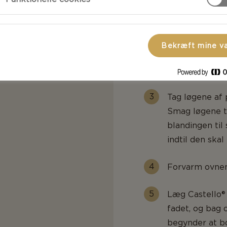
e)
Tilsæt løg, tim
rør rundt med 
Bekræft mine v
bløde, gyldenb
tør undervejs,
Tag løgene af
Smag løgene ti
blandingen til 
indtil den skal
Forvarm ovnen 
Læg Castello® 
fadet, og bag o
begynder at b