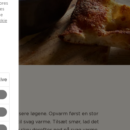
vores
ies
de
okie
tive
NG
aramellisere løgene. Opvarm først en stor
 jævn til svag varme. Tilsæt smør, lad det
e op, og skru derefter ned på svag varme.