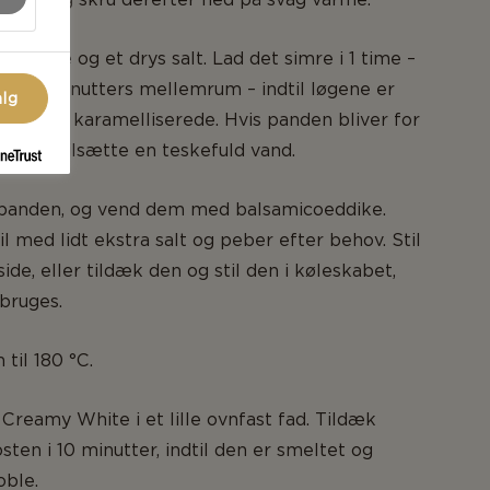
ianblade og et drys salt. Lad det simre i 1 time –
10-15 minutters mellemrum – indtil løgene er
alg
rune og karamelliserede. Hvis panden bliver for
 kan du tilsætte en teskefuld vand.
 panden, og vend dem med balsamicoeddike.
l med lidt ekstra salt og peber efter behov. Stil
side, eller tildæk den og stil den i køleskabet,
 bruges.
til 180 °C.
Creamy White i et lille ovnfast fad. Tildæk
sten i 10 minutter, indtil den er smeltet og
oble.