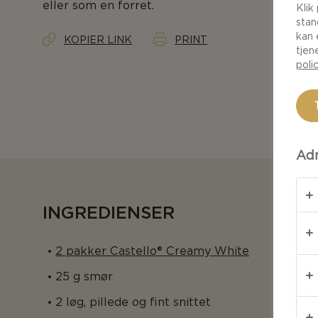
eller som en forret.
Klik
stan
kan 
KOPIER LINK
PRINT
tjen
poli
Adm
INGREDIENSER
2 pakker Castello® Creamy White
25 g smør
2 løg, pillede og fint snittet