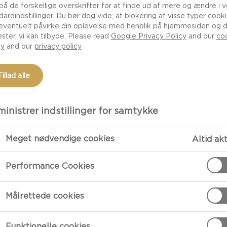
 på de forskellige overskrifter for at finde ud af mere og ændre i 
dardindstillinger. Du bør dog vide, at blokering af visse typer cook
eventuelt påvirke din oplevelse med henblik på hjemmesiden og 
ester, vi kan tilbyde. Please read
Google Privacy Policy
and our
co
cy
and our
privacy policy
Tillad alle
inistrer indstillinger for samtykke
Meget nødvendige cookies
Altid ak
TILBEREDNI
Performance Cookies
Tilberedning
Målrettede cookies
Start med at k
stegepande ved
Funktionelle cookies
smelte og brus