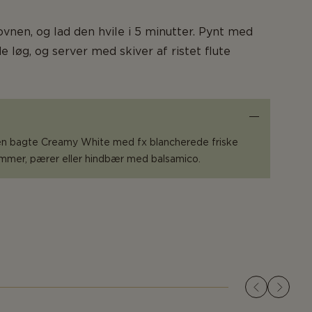
ovnen, og lad den hvile i 5 minutter. Pynt med
e løg, og server med skiver af ristet flute
en bagte Creamy White med fx blancherede friske
ommer, pærer eller hindbær med balsamico.