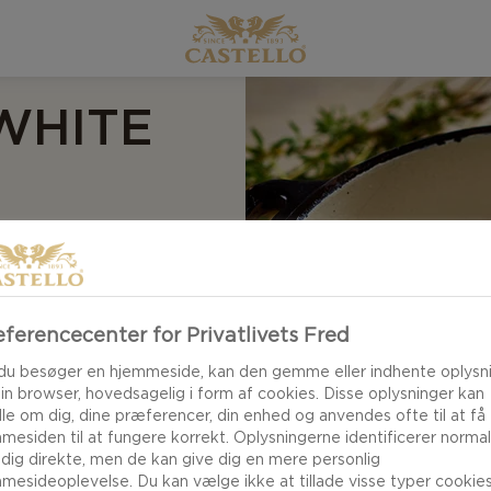
WHITE
EDE
ferencecenter for Privatlivets Fred
du besøger en hjemmeside, kan den gemme eller indhente oplysn
 med
din browser, hovedsagelig i form af cookies. Disse oplysninger kan
iker, som kan deles
le om dig, dine præferencer, din enhed og anvendes ofte til at få
er en skøn blanding
mesiden til at fungere korrekt. Oplysningerne identificerer normal
 dig direkte, men de kan give dig en mere personlig
t til ostebordet
mesideoplevelse. Du kan vælge ikke at tillade visse typer cookies