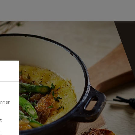
inger
t
.