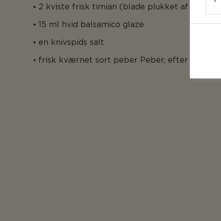
2 kviste frisk timian (blade plukket af stilken
15 ml hvid balsamico glaze
en knivspids salt
frisk kværnet sort peber Peber, efter smag