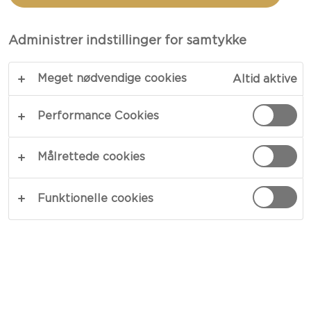
PÆRE OG CHILI/LIME-
SIRUP
Administrer indstillinger for samtykke
Meget nødvendige cookies
Altid aktive
En skøn blanding af kontraster og konsistenser –
vores Danablu med chorizo, pære og chili/lime-
Performance Cookies
sirup er en skøn blanding af kontrastfyldte smage
og konsistenser. Chorizo og grøn chili har en røget
Målrettede cookies
og stærk smag, som står i kontrast til den friske
pære og lime, og det hele komplementeres af
Funktionelle cookies
den skarpe blåskimmelost.
KOPIER LINK
PRINT