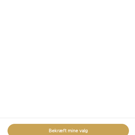
CASTELLO PÅ DE SOCIALE MEDIER
HAR DU SPØRGSMÅL OMKRING OST?
KONTAKT OS!
PRIVACY NOTICE
BRUGSBETINGELSER
BRUG AF COOKIES
COOKIE POLITIK
Bekræft mine valg