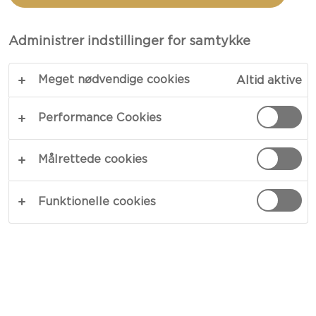
MED FLØDEOSTRING
Administrer indstillinger for samtykke
TOTAL 5 MIN.
Meget nødvendige cookies
Altid aktive
Forkæl dig selv i vores no-bake cheesecake-
bidder, der blander den klassiske charme fra
Performance Cookies
digestive kiks med caribisk-inspireret lime- og
kokosflødeost. Toppet med friske jordbær,
Målrettede cookies
limeskal og mynteblade er disse små lækkerier
nemme at samle og svære at modstå. Oplev et
Funktionelle cookies
øjeblik af sand fornøjelse med disse nemme
dessert bidder, der er elegante og velsmagende
nok til enhver lejlighed.
KOPIER LINK
PRINT