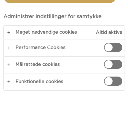
MED FLØDEOSTRING
Administrer indstillinger for samtykke
TOTAL 10 MIN.
Meget nødvendige cookies
Altid aktive
Fordyb dig i et øjeblik med dejlige
smagsoplevelser med vores eksotiske frugtfad
Performance Cookies
med kiks og lime-kokosflødeost. Den tropiske
flødeost er i centrum og overrasker dig med dens
Målrettede cookies
caribiske smag og uimodståelige cremethed.
Belagt og omgivet af eksotiske frugter, sprøde
Funktionelle cookies
nødder, sød kokosnød og sprøde kiks, bliver dette
til det perfekte fad til brunch eller dessert eller
som en hurtig og nem snack til at forkæle dig selv
eller dine gæster.
KOPIER LINK
PRINT