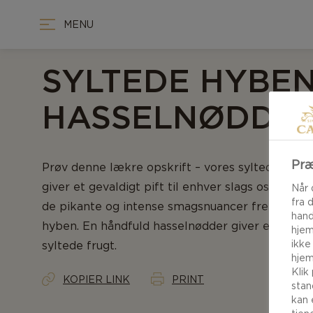
MENU
SYLTEDE HYBE
HASSELNØDDE
Præ
Prøv denne lækre opskrift – vores syltede hyb
giver et gevaldigt pift til enhver slags ost. Ren 
Når 
fra 
de pikante og intense smagsnuancer frem i de
hand
hyben. En håndfuld hasselnødder giver et afdæ
hjem
ikke
syltede frugt.
hjem
Klik
KOPIER LINK
PRINT
stan
kan 