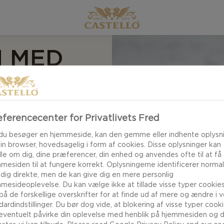
N MED
R
ferencecenter for Privatlivets Fred
en med hasselnødder
vanilje trækker alle
du besøger en hjemmeside, kan den gemme eller indhente oplysn
din browser, hovedsagelig i form af cookies. Disse oplysninger kan
 smukke orangerøde
le om dig, dine præferencer, din enhed og anvendes ofte til at få
mpet modspil til den
mesiden til at fungere korrekt. Oplysningerne identificerer normal
 dig direkte, men de kan give dig en mere personlig
mesideoplevelse. Du kan vælge ikke at tillade visse typer cookies
 på de forskellige overskrifter for at finde ud af mere og ændre i 
dardindstillinger. Du bør dog vide, at blokering af visse typer cook
eventuelt påvirke din oplevelse med henblik på hjemmesiden og 