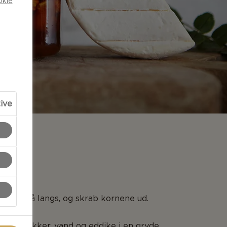
okie
tive
NG
angen på langs, og skrab kornene ud.
med sukker, vand og eddike i en gryde.