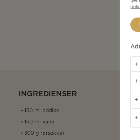
tjen
poli
Adm
INGREDIENSER
150 ml eddike
150 ml vand
300 g rørsukker