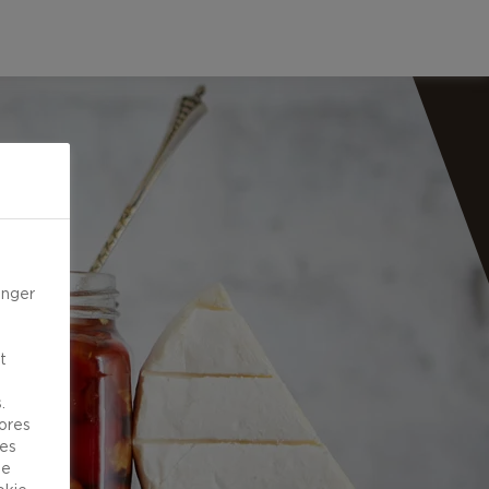
inger
t
.
vores
ies
de