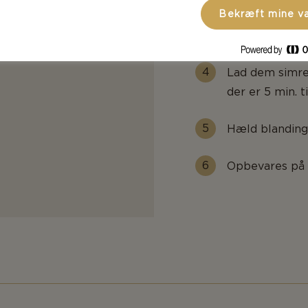
Bekræft mine v
Kog blandingen
Lad dem simre 
der er 5 min. t
Hæld blandinge
Opbevares på e