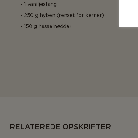
1 vaniljestang
250 g hyben (renset for kerner)
150 g hasselnødder
RELATEREDE OPSKRIFTER