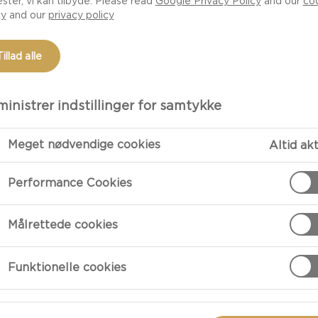
ester, vi kan tilbyde. Please read
Google Privacy Policy
and our
co
cy
and our
privacy policy
Tillad alle
inistrer indstillinger for samtykke
Meget nødvendige cookies
Altid ak
Performance Cookies
TILBEREDNI
Målrettede cookies
Tilberedning
Funktionelle cookies
Flæk vaniljest
Bland kornene 