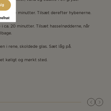
alg
 i nogle minutter. Tilsæt derefter hybenerne.
i ca. 20 minutter. Tilsæt hasselnødderne, når
ilbage.
n i rene, skoldede glas. Sæt låg på.
t køligt og mørkt sted.