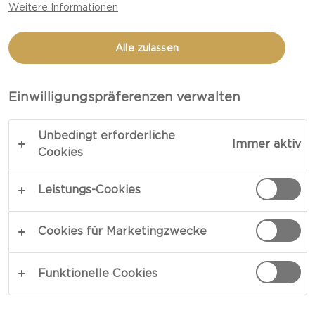
Weitere Informationen
CREMIGER WHITE
Alle zulassen
GESAMTZEIT 30 MIN
Einwilligungspräferenzen verwalten
LINK KOPIEREN
DRUCKEN
Unbedingt erforderliche
Immer aktiv
Cookies
ZUTATEN
Leistungs-Cookies
2 Personen
Cookies für Marketingzwecke
100 g Castello® Extra cremiger White
Funktionelle Cookies
200 g Räucherlachs oder gebeizter Lachs
60 g Sushi-Reis