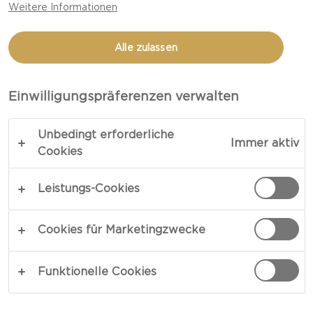
Weitere Informationen
SNACKS MIT ANANAS-
FRISCHKÄSE UND
Alle zulassen
CLEMENTINEN
Einwilligungspräferenzen verwalten
LINK KOPIEREN
DRUCKEN
Unbedingt erforderliche
Immer aktiv
Cookies
Leistungs-Cookies
ZUTATEN
Cookies für Marketingzwecke
4 Portion
Funktionelle Cookies
1 Castello® Ananas & Mandel Frischkäsering
300 g Zucker