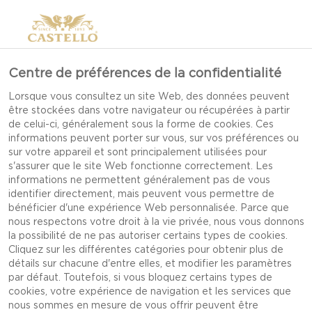
Centre de préférences de la confidentialité
IDÉES À FAIRE SOI-
Lorsque vous consultez un site Web, des données peuvent
être stockées dans votre navigateur ou récupérées à partir
MÊME POUR SE
de celui-ci, généralement sous la forme de cookies. Ces
PRÉPARER À UNE FÊTE
informations peuvent porter sur vous, sur vos préférences ou
sur votre appareil et sont principalement utilisées pour
SPONTANÉE
s'assurer que le site Web fonctionne correctement. Les
informations ne permettent généralement pas de vous
identifier directement, mais peuvent vous permettre de
bénéficier d'une expérience Web personnalisée. Parce que
nous respectons votre droit à la vie privée, nous vous donnons
C’est l’été, la saison parfaite pour les fêtes
la possibilité de ne pas autoriser certains types de cookies.
d’arrière-cour spontanées. Qui sait quand les
Cliquez sur les différentes catégories pour obtenir plus de
détails sur chacune d'entre elles, et modifier les paramètres
amis se pointeront le bout du nez pour s’amuser
par défaut. Toutefois, si vous bloquez certains types de
au soleil, alors voici un guide pour ne jamais se
cookies, votre expérience de navigation et les services que
nous sommes en mesure de vous offrir peuvent être
faire surprendre et pour pouvoir relaxer au