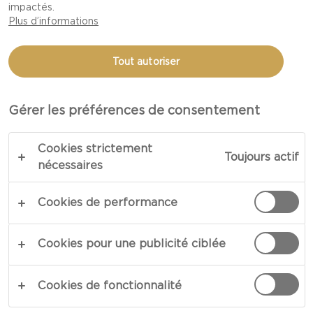
impactés.
Plus d’informations
Tout autoriser
Gérer les préférences de consentement
CÉDEZ À VOTRE
Cookies strictement
IMAGINATION EN CE
Toujours actif
nécessaires
TEMPS DES FÊTES.
Cookies de performance
Pour le plateau de fromages de cette année,
Cookies pour une publicité ciblée
Castello® vous encourage à vous inspirer d'une
des caractéristiques de la période des Fêtes :
Cookies de fonctionnalité
les classiques films de Noël! Ce plateau de
fromages sensationnel ne manquera pas