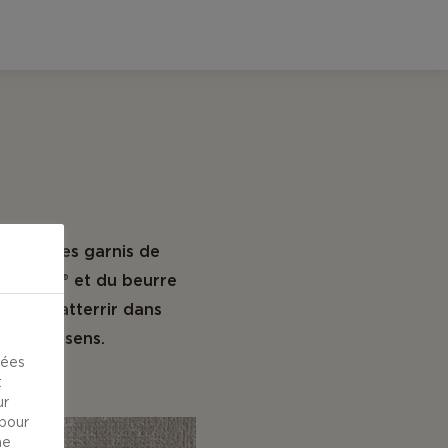
ticolores garnis de
Castello® et du beurre
s pour atterrir dans
ler vos sens.
kées
t
ur
 pour
ne