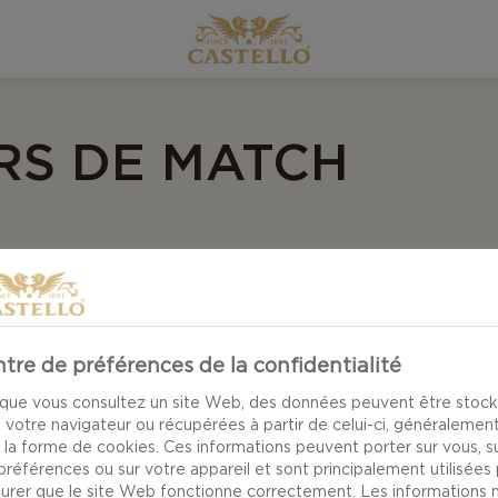
IRS DE MATCH
 Équipez votre propre plateau avec des craquelins mul
'un assortiment d'accompagnements. Du Havarti vieilli 
 du Bleu extra-crémeux Castello® avec des noix grillée
tre de préférences de la confidentialité
ersaire vous suit de près. Une façon amusante de réga
que vous consultez un site Web, des données peuvent être stoc
 votre navigateur ou récupérées à partir de celui-ci, généralemen
 la forme de cookies. Ces informations peuvent porter sur vous, s
préférences ou sur votre appareil et sont principalement utilisées
surer que le site Web fonctionne correctement. Les informations 