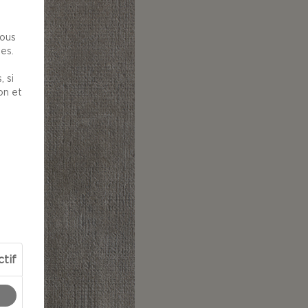
nous
es.
 si
on et
ctif