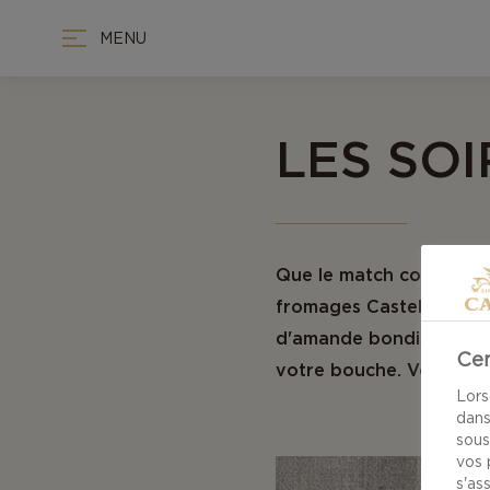
MENU
LES SO
Que le match commence!
fromages Castello® et d
d'amande bondissent sur
Cen
votre bouche. Votre adv
Lors
dans
sous
vos 
s'as