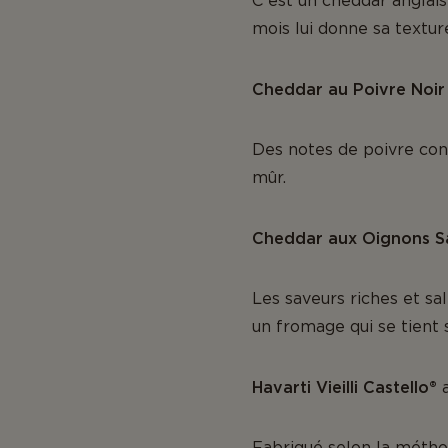
C'est un cheddar anglais
mois lui donne sa textur
Cheddar au Poivre Noir
Des notes de poivre con
mûr.
Cheddar aux Oignons S
Les saveurs riches et s
un fromage qui se tient 
Havarti Vieilli Castello®
a
Fabriqué selon la méthod