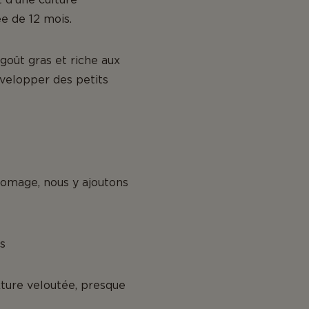
ée de 12 mois.
goût gras et riche aux
velopper des petits
romage, nous y ajoutons
s
xture veloutée, presque