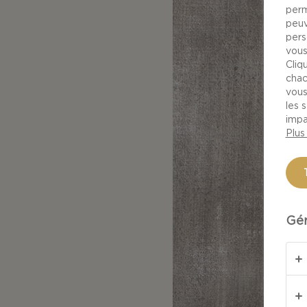
perm
peuv
pers
vous
Cliq
chac
vous
les 
impa
Plus
Gér