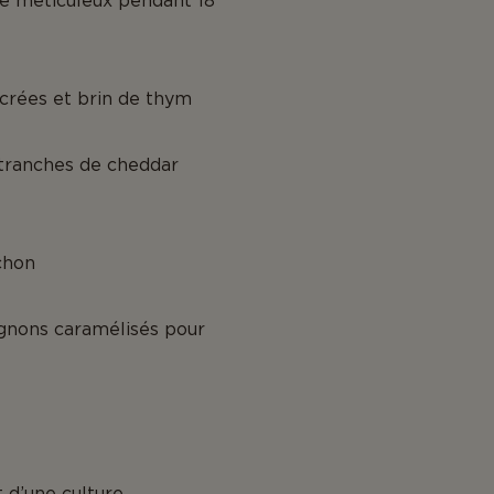
age méticuleux pendant 18
rées et brin de thym
 tranches de cheddar
chon
ignons caramélisés pour
 d’une culture