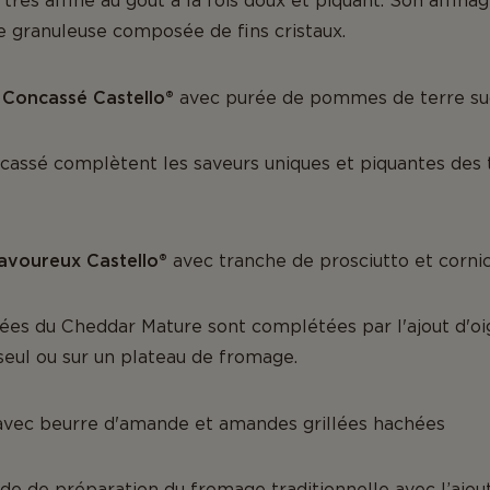
 très affiné au goût à la fois doux et piquant. Son affin
e granuleuse composée de fins cristaux.
 Concassé Castello®
avec purée de pommes de terre suc
cassé complètent les saveurs uniques et piquantes des
avoureux Castello®
avec tranche de prosciutto et corni
alées du Cheddar Mature sont complétées par l'ajout d'o
seul ou sur un plateau de fromage.
vec beurre d'amande et amandes grillées hachées
e de préparation du fromage traditionnelle avec l’ajout