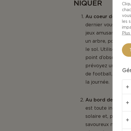
NIQUER
Cliq
chac
vous
Au coeur de la ver
les 
dernier vous donner
impa
jeux amusants après
Plus
un arbre, pour un p
le sol. Utilisez l’
point d’observation
prévoyez un pique-n
Gér
de football, un Fris
la journée.
Au bord de l’eau
– 
est toute indiquée 
solaire et, peut-êt
savoureux mets que 