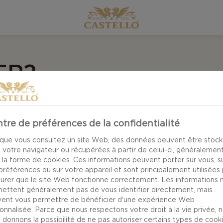
ER?
tre de préférences de la confidentialité
ger en plein air est que l’environnement à lui seul aid
un endroit entouré de verdure à un magnifique bord de
que vous consultez un site Web, des données peuvent être stoc
 votre navigateur ou récupérées à partir de celui-ci, généralemen
nte, tirez le meilleur de votre emplacement de choix et
 la forme de cookies. Ces informations peuvent porter sur vous, s
otre couverture de pique-nique. Si vous ne savez trop où 
préférences ou sur votre appareil et sont principalement utilisées
surer que le site Web fonctionne correctement. Les informations 
 fantastiques.
ettent généralement pas de vous identifier directement, mais
ent vous permettre de bénéficier d'une expérience Web
 PIQUE-NIQUE - 3 SUPER ENDROITS 
onnalisée. Parce que nous respectons votre droit à la vie privée, 
 donnons la possibilité de ne pas autoriser certains types de cooki