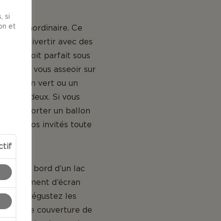
 si
on et
rt extraordinaire. Ce
t vous divertir avec des
 l’endroit parfait sous
z ne pas vous asseoir sur
 un gazon vert ou un
le pour deux. Si vous
as d’apporter un ballon
ivertir vos invités toute
ctif
u sur le bord d’un lac
 suffisamment d’écran
ue vous dégustez les
lez votre couverture de