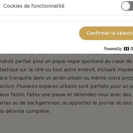
ment sur le sable mou ou trouvez un endroit un peu plus 
Cookies de fonctionnalité
 même accès à la vue splendide. Que vous optiez pour u
cours d’eau, n’oubliez pas de faire le plein d’écran solai
 ballon de plage, Frisbee et, bien sûr, votre maillot de b
Confirmer la sélect
bain
– Si vous n’êtes pas entouré d’un espace vert ou d’u
fervescence de votre environnement urbain. Préparez un 
endroit parfait pour un pique-nique spontané au cœur de l
astique sur la ville ou tout autre endroit, incluant musée,
pace tranquille dans un jardin urbain ou même votre pro
lection. Plusieurs espaces urbains sont parfaits pour un 
ieux festin, faites une pause et détendez-vous avec des j
rtes ou de backgammon, ou apportez le journal du jour 
à la détente complète.