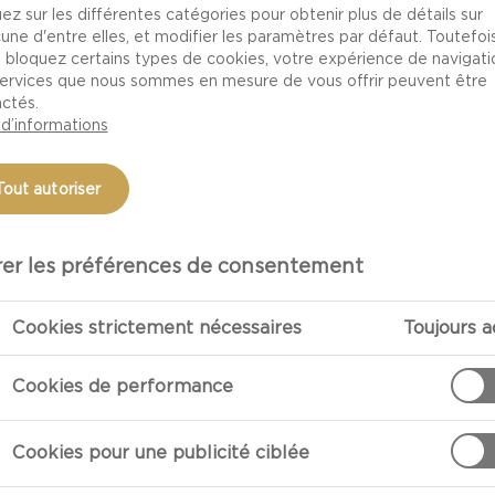
uez sur les différentes catégories pour obtenir plus de détails sur
une d'entre elles, et modifier les paramètres par défaut. Toutefois,
 bloquez certains types de cookies, votre expérience de navigati
dure
– Un parc ou une forêt est un lieu de pique-nique ve
services que nous sommes en mesure de vous offrir peuvent être
a beaucoup d’espace pour inviter plusieurs personnes e
ctés.
 avoir dégusté les mets que vous avez préparés. Trouvez
 d’informations
ique-nique à deux intime, ou sur un banc, si vous préfére
environnement tout vert pour créer la bonne atmosphère :
Tout autoriser
 offrant une vue incroyable pour un pique-nique tranquil
ique au parc avec tous vos parents et amis, n’oubliez p
er les préférences de consentement
bee, un bâton de baseball ou tout autre objet qui saura d
Cookies strictement nécessaires
Toujours a
Une magnifique arrière-scène de cours d’eau à la plage o
Cookies de performance
pour un pique-nique récréatif. N’oubliez pas d’apporter
re, un parasol pour profiter d’un peu d’ombre pendant q
Cookies pour une publicité ciblée
vous avez préparés. Pour optimiser l’expérience, instal