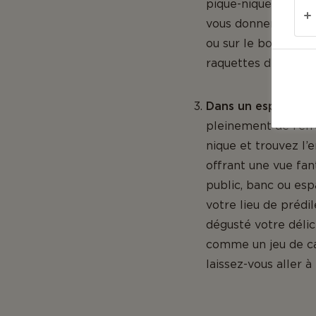
pique-nique directe
vous donnera quand
ou sur le bord d’un 
raquettes de tennis,
Dans un espace ur
pleinement de l’ef
nique et trouvez l’
offrant une vue fant
public, banc ou es
votre lieu de prédi
dégusté votre délic
comme un jeu de ca
laissez-vous aller 