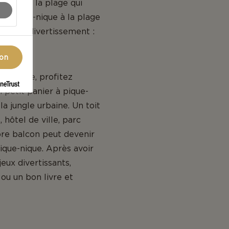
loin de la plage qui
n pique-nique à la plage
re et de divertissement :
ain.
ion
ne plage, profitez
petit panier à pique-
a jungle urbaine. Un toit
 hôtel de ville, parc
pre balcon peut devenir
pique-nique. Après avoir
eux divertissants,
ou un bon livre et