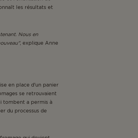
nnaît les résultats et
ntenant. Nous en
 nouveau"
, explique Anne
ise en place d'un panier
romages se retrouvaient
qui tombent a permis à
lier du processus de
e fromage qui devient