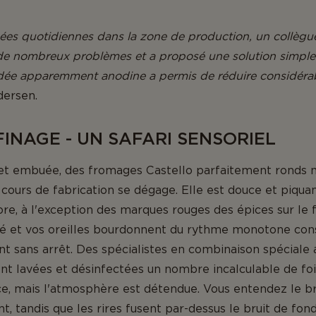
ées quotidiennes dans la zone de production, un collègue 
de nombreux problèmes et a proposé une solution simple 
 idée apparemment anodine a permis de réduire considéra
ersen.
FINAGE - UN SAFARI SENSORIEL
et embuée, des fromages Castello parfaitement ronds m
cours de fabrication se dégage. Elle est douce et piqua
re, à l'exception des marques rouges des épices sur le 
ité et vos oreilles bourdonnent du rythme monotone co
t sans arrêt. Des spécialistes en combinaison spéciale 
t lavées et désinfectées un nombre incalculable de fois
ce, mais l'atmosphère est détendue. Vous entendez le br
, tandis que les rires fusent par-dessus le bruit de fond