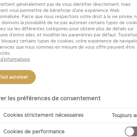
ettent généralement pas de vous identifier directement, mais
antes. Chaque jour, un groupe de spécialistes de la prod
ent vous permettre de bénéficier d'une expérience Web
efs d'équipe parcourt les installations de l'usine laitièr
onnalisée. Parce que nous respectons votre droit à la vie privée, 
 donnons la possibilité de ne pas autoriser certains types de cooki
'objectif consiste à trouver des moyens de minimiser les 
uez sur les différentes catégories pour obtenir plus de détails sur
mplètement. Toute idée sur la façon de réduire les déch
une d'entre elles, et modifier les paramètres par défaut. Toutefois,
 bloquez certains types de cookies, votre expérience de navigati
l'équipe l'examine. Cette démarche fait désormais part
services que nous sommes en mesure de vous offrir peuvent être
sine et chacun est encouragé à y contribuer. Chaque idée 
ctés.
onsiste à veiller à ce qu'elle soit correctement étudiée.
 d’informations
aluée de manière plus approfondie. Si elle est jugée dign
n œuvre, le tout dans un délai d'une semaine. Les emp
Tout autoriser
es sont approuvées, ce qui contribue à renforcer leur m
er les préférences de consentement
A MISE EN ŒUVRE - SANS CONTRAIN
Cookies strictement nécessaires
Toujours a
itières Castello, le chemin est direct de l'idée à l'action
ction des déchets alimentaires sur un morceau de papier
Cookies de performance
idée et on échange des commentaires. Si une idée n'est p