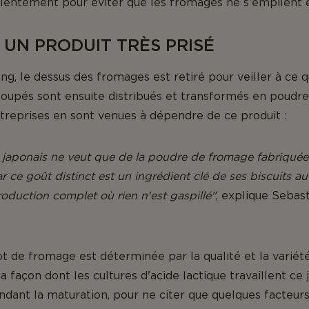
 lentement pour éviter que les fromages ne s'empilent 
 UN PRODUIT TRÈS PRISÉ
sing, le dessus des fromages est retiré pour veiller à ce qu
coupés sont ensuite distribués et transformés en poudr
ntreprises en sont venues à dépendre de ce produit :
s japonais ne veut que de la poudre de fromage fabriquée
r ce goût distinct est un ingrédient clé de ses biscuits a
oduction complet où rien n'est gaspillé"
, explique Sebast
t de fromage est déterminée par la qualité et la variété 
façon dont les cultures d'acide lactique travaillent ce j
ndant la maturation, pour ne citer que quelques facteur