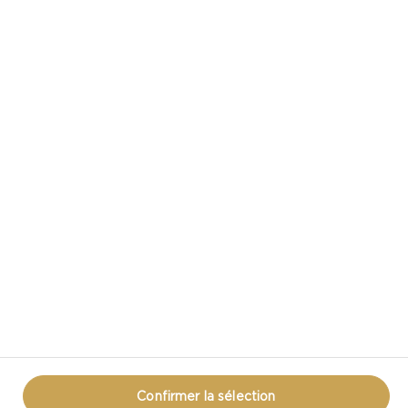
CASTELLO DANS LES MÉDIAS SOCIAUX
VOUS AVEZ UNE QUESTION AU SUJET DU
FROMAGE?
COMMUNIQUEZ AVEC NOUS!
ÉNONCÉ DE CONFIDENTIALITÉ
MODALITÉS D’UTILISATION
RENSEIGNEMENTS SUR LES TÉMOINS
RENSEIGNEMENTS SUR LES TÉMOINS
Confirmer la sélection