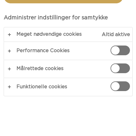
MANDLER
Administrer indstillinger for samtykke
TOTAL 20 MIN.
Meget nødvendige cookies
Altid aktive
Det perfekte tilbehør til ostebordet eller
morgenbordet – vores kirsebærkompot med
Performance Cookies
mandler byder på en spændende kombination af
søde og pikante smage. De syltede kirsebær, som
Målrettede cookies
har følgeskab af et skvæt balsamicoeddike og en
håndfuld ristede mandler, danner en skøn kontrast
Funktionelle cookies
til milde oste på knækbrød, men kan også nydes
alene.
KOPIER LINK
PRINT