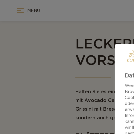
MENU
LECKER
VORSPE
Dat
Wenn
Halten Sie es einfach u
Brow
Cook
mit Avocado Carpaccio m
oder
Grissini mit Bresaola. Kl
erwa
Info
sondern auch ganz einf
kann
wir 
best