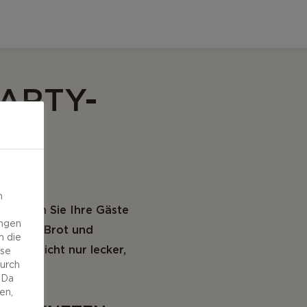
ARTY-
n
erwöhnen Sie Ihre Gäste
ungen
ite Käse-Brot und
m die
e sind nicht nur lecker,
ese
durch
 Da
en,