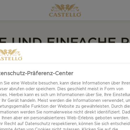
E UND EINFACHE P
ISEN
enschutz-Präferenz-Center
 Sie eine Website besuchen, kann diese Informationen über Ihre
nd unkompliziert! Genießen Sie handliche Snacks und v
ser abrufen oder speichern. Dies geschieht meist in Form von
ies. Hierbei kann es sich um Informationen über Sie, Ihre Einstell
it Castello Cheddar Extra lange gereift, Castello Wh
 Ihr Gerät handeln. Meist werden die Informationen verwendet, u
ingt kompliziert? Ist es nicht! Diese Dinner-Party-Rezept
rtungsgemäße Funktion der Website zu gewährleisten. Durch di
rmationen werden Sie normalerweise nicht direkt identifiziert. Da
ach.
 Ihnen aber ein personalisierteres Web-Erlebnis geboten werden.
Ihr Recht auf Datenschutz respektieren, können Sie sich entscheid
immte Arten von Cookies nicht zulassen. Klicken Sie auf die