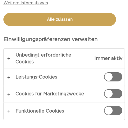
Weitere Informationen
MIT PILZEN MIT EXTRA
CREMIGER WHITE
Alle zulassen
GESAMTZEIT 45 MIN
Einwilligungspräferenzen verwalten
Unbedingt erforderliche
LINK KOPIEREN
DRUCKEN
Immer aktiv
Cookies
Leistungs-Cookies
ZUTATEN
Cookies für Marketingzwecke
2 Personen
Funktionelle Cookies
Lammfilets
2 EL Butter