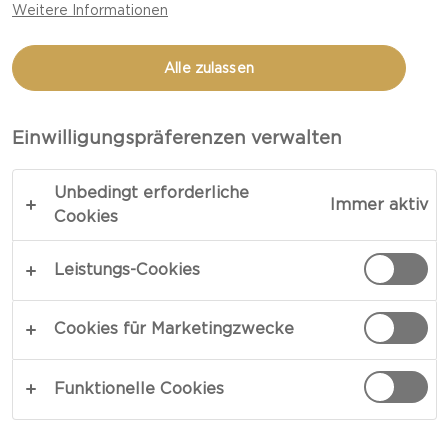
Weitere Informationen
MIT FRISCHKÄSE
Alle zulassen
LINK KOPIEREN
DRUCKEN
Einwilligungspräferenzen verwalten
Unbedingt erforderliche
Immer aktiv
ZUTATEN
Cookies
Leistungs-Cookies
1 Castello® Pikant Pikante Frischkäsering 125g
4 kleine Tortillawraps
Cookies für Marketingzwecke
½ Rote Paprika, in Streifen geschnitten
½ gelbe Paprika, fein gewürfelt
Funktionelle Cookies
empty unit Austern Pilze, in Streifen
geschnitten