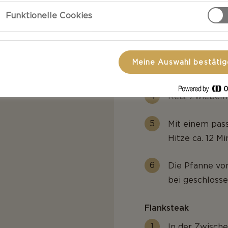
Butter in eine
Funktionelle Cookies
dass sie braun
ca. 5 Minuten 
Meine Auswahl bestäti
Pilze aus der
Reis, Zwiebel
Mit einem pas
Hitze ca. 12 M
Die Pfanne vo
bei geschlosse
Flanksteak
In der Zwische