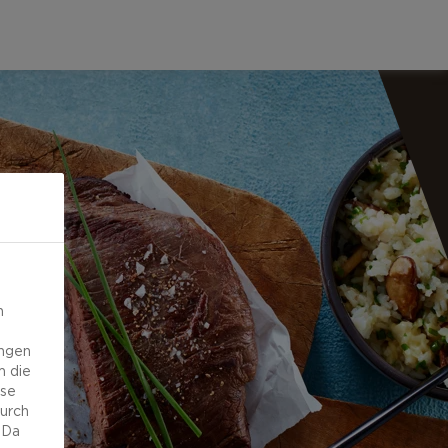
n
ungen
m die
ese
durch
 Da