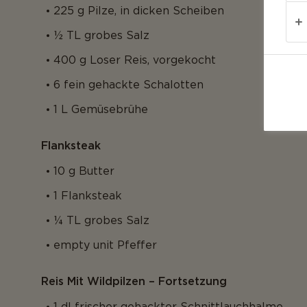
225 g Pilze, in dicken Scheiben
½ TL grobes Salz
400 g Loser Reis, vorgekocht
6 fein gehackte Schalotten
1 L Gemüsebrühe
Flanksteak
10 g Butter
1 Flanksteak
¼ TL grobes Salz
empty unit Pfeffer
Reis Mit Wildpilzen – Fortsetzung
1 dl frischer gehackter Schnittlauchhalme