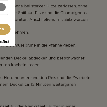
r Bratpfanne bei starker Hitze zerlassen, ohne
 wird. Die Shiitake-Pilze und die Champignons
leicht anbraten. Anschließend mit Salz würzen.
gen
 Pfanne nehmen.
n und Gemüsebrühe in die Pfanne geben.
senden Deckel abdecken und bei schwacher
inuten köcheln lassen.
m Herd nehmen und den Reis und die Zwiebeln
nem Deckel ca. 12 Minuten weitergaren.
nzeit für das Flanksteak Butter in einer