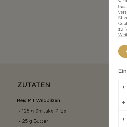
wir 
best
vers
Stan
Cook
zur 
Weit
Ein
ZUTATEN
Reis Mit Wildpilzen
125 g Shiitake-Pilze
25 g Butter