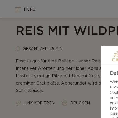
MENU
REIS MIT WILDP
GESAMTZEIT 45 MIN
Fast zu gut für eine Beilage – unser Reis mit Wil
intensiver Aromen und herrlicher Konsistenten. 
Dat
bissfeste, erdige Pilze mit Umami-Note, scharfe
Wenn
cremiger Gratinkäse. Abgerundet wird das Geric
Brow
Schnittlauch.
Cook
oder
LINK KOPIEREN
DRUCKEN
erwa
Info
kann