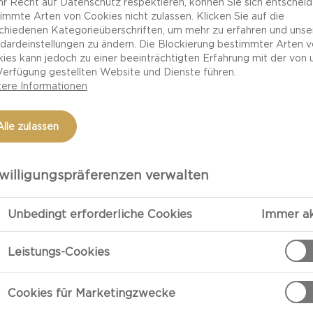
Ihr Recht auf Datenschutz respektieren, können Sie sich entscheid
immte Arten von Cookies nicht zulassen. Klicken Sie auf die
chiedenen Kategorieüberschriften, um mehr zu erfahren und unse
dardeinstellungen zu ändern. Die Blockierung bestimmter Arten 
ies kann jedoch zu einer beeinträchtigten Erfahrung mit der von 
Verfügung gestellten Website und Dienste führen.
ere Informationen
Alle zulassen
willigungspräferenzen verwalten
ZUBEREITU
Unbedingt erforderliche Cookies
Immer ak
Reis Mit Wildpilzen
Leistungs-Cookies
Stiele von den
Cookies für Marketingzwecke
in dicke Schei