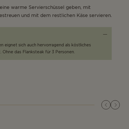
 eine warme Servierschüssel geben, mit
estreuen und mit dem restlichen Käse servieren.
en eignet sich auch hervorragend als köstliches
. Ohne das Flanksteak für 3 Personen.