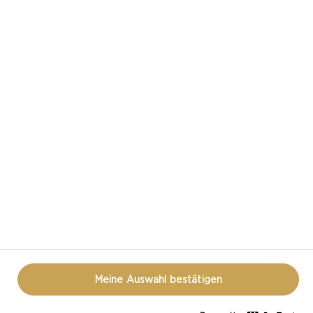
CASTELLO IN DEN SOZIALEN MEDIEN
HAST DU EINE FRAGE ZUM THEMA KÄSE?
KONTAKTIERE UNS!
DATENSCHUTZ
NUTZUNGSBEDINGUNGEN
COOKIE INFORMATION
ÖFFNEN SIE DAS COOKIE-POPUP ERNEUT
Meine Auswahl bestätigen
© CASTELLO 2014 - 2026