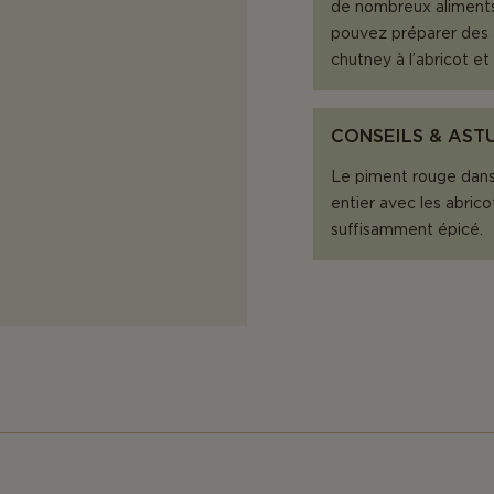
de nombreux aliments
pouvez préparer des
chutney à l’abricot et
CONSEILS & AST
Le piment rouge dans 
entier avec les abrico
suffisamment épicé.