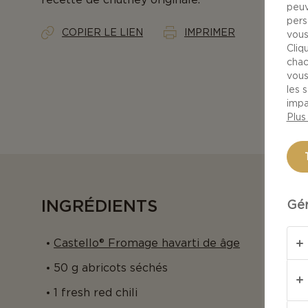
peuv
pers
COPIER LE LIEN
IMPRIMER
vous
Cliq
chac
vous
les 
impa
Plus
INGRÉDIENTS
Gér
Castello® Fromage havarti de âge
50 g abricots séchés
1 fresh red chili