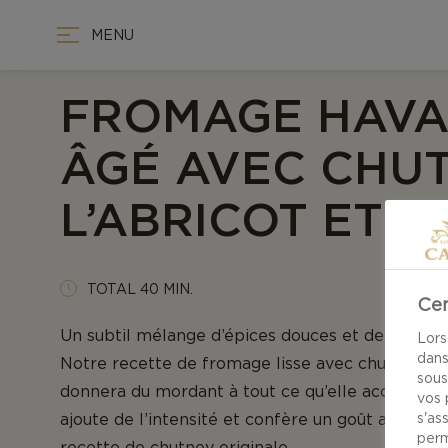
MENU
FROMAGE HAVA
ÂGÉ AVEC CHU
L’ABRICOT ET A
TOTAL 40 MIN.
Cen
Un subtil mélange d’épices douces et de fruits 
Lors
dans
Notre recette de fromage lisse avec chutney à l’a
sous
donnera du mordant à tout ce qu’elle accompag
vos 
ajoute de l’intensité et confère un goût acidulé s
s'as
perm
recette de chutney originale.