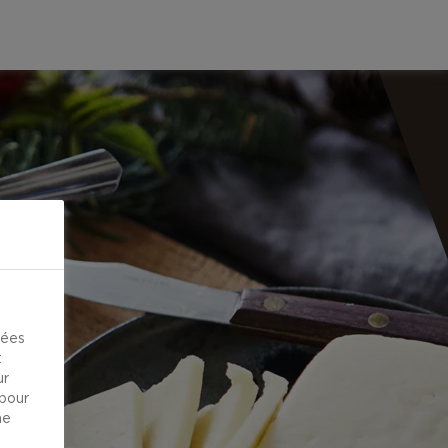
kées
t
ur
 pour
ne