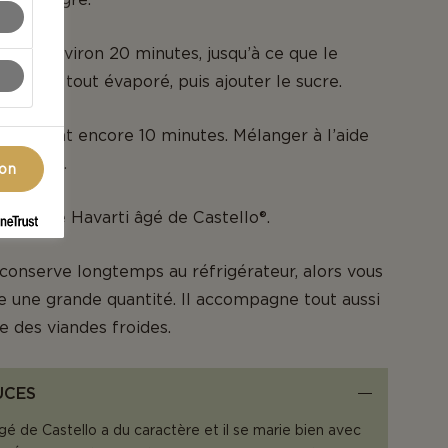
ndant environ 20 minutes, jusqu’à ce que le
 presque tout évaporé, puis ajouter le sucre.
r pendant encore 10 minutes. Mélanger à l’aide
 à main.
ion
 fromage Havarti âgé de Castello®.
conserve longtemps au réfrigérateur, alors vous
e une grande quantité. Il accompagne tout aussi
e des viandes froides.
UCES
é de Castello a du caractère et il se marie bien avec