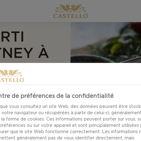
RTI
TNEY À
U CHILI
tre de préférences de la confidentialité
marinés savoureux.
que vous consultez un site Web, des données peuvent être stoc
 votre navigateur ou récupérées à partir de celui-ci, généralemen
bricot et au chili
 la forme de cookies. Ces informations peuvent porter sur vous, s
ne. Le fromage riche
préférences ou sur votre appareil et sont principalement utilisées
atisfaisant à cette
surer que le site Web fonctionne correctement. Les informations 
ettent généralement pas de vous identifier directement, mais