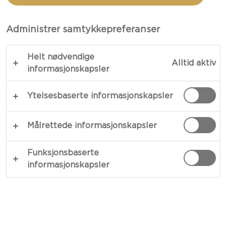
BLÅMUGGOST
Administrer samtykkepreferanser
TOTALT 40 MIN.
Helt nødvendige
Alltid aktiv
Dykk ned i den fargerike verdenen av farger og
informasjonskapsler
smaker med en betesalat med blåmuggost. Den
Ytelsesbaserte informasjonskapsler
kombinerer elegant den deilige jordiske smaken
til beter med den kremete luksusen til
blåmuggost. Salaten er en symfoni av teksturer og
Målrettede informasjonskapsler
smaker, forsterket av sødmen fra friske frukter og
sprøheten fra ristede nøtter, alt sammen forent
Funksjonsbaserte
informasjonskapsler
av en harmonisk honning- og sennepsdressing.
KOPIER LINK
SKRIV UT