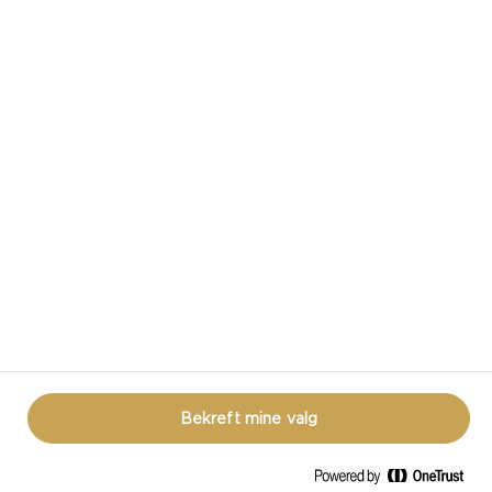
SE ALLE OPPSKRIFTER
CASTELLO I SOSIALE MEDIER
VILKÅR FOR BRUK
COOKIE INFORMASJON
PERSONVERNERKLÆRING
LÆR MER
Bekreft mine valg
© CASTELLO 2014 - 2026