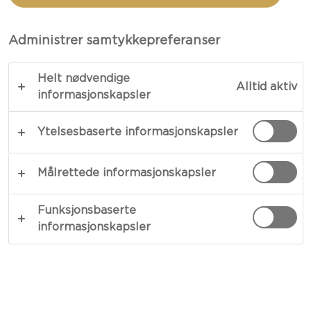
BLÅMUGGOST OG PÆRE
Administrer samtykkepreferanser
TOTALT 15 MIN.
Helt nødvendige
Alltid aktiv
Opplev en herlig blanding av smaker og teksturer
informasjonskapsler
i våre crostini med blåmuggost og pære toppet
Ytelsesbaserte informasjonskapsler
med en dæsj honning og pekannøtter. Server
sammen med en kopp kaffe og eplejuice om
morgenen, eller la den skinne alene når du har lyst
Målrettede informasjonskapsler
på noe salt og søtt. Nyt øyeblikket der noen få
valgte ingredienser smelter sammen for å skape
Funksjonsbaserte
informasjonskapsler
en kompleks og tilfredsstillende frokost, snack
eller forrett.
KOPIER LINK
SKRIV UT