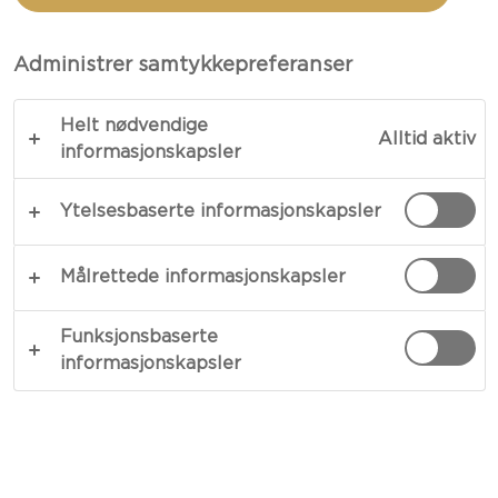
CASTELLO®
HVIT MED TRUFFEL
Administrer samtykkepreferanser
Helt nødvendige
Alltid aktiv
informasjonskapsler
Ytelsesbaserte informasjonskapsler
Målrettede informasjonskapsler
Funksjonsbaserte
informasjonskapsler