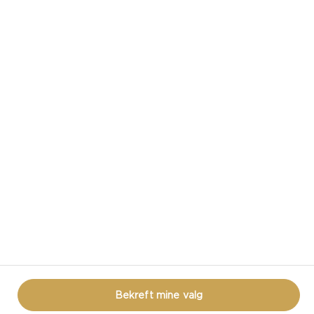
CASTELLO I SOSIALE MEDIER
VILKÅR FOR BRUK
COOKIE INFORMASJON
PERSONVERNERKLÆRING
LÆR MER
Bekreft mine valg
© CASTELLO 2014 - 2026