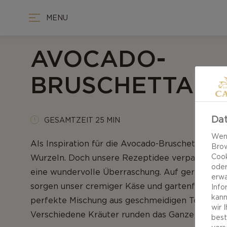
MENU
AVOCADO-
BRUSCHETTA
Dat
GESAMTZEIT 25 MIN
Wenn
Als Inspiration für die Avocado-Bruschetta diene
Brow
Cook
Wurzeln. Doch unsere Rezeptidee verpasst dem 
oder
eine wundervolle Überraschung. Auf geröstet
erwa
sorgen unser cremiger Käse und gartenfrische A
Info
kann
perfekte Mischung aus geschmeidigen Texturen
wir 
Verschiedene Kräuter runden das Ganze ab.
best