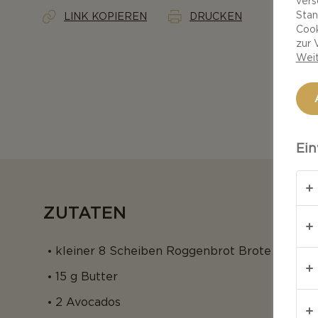
vers
Stan
LINK KOPIEREN
DRUCKEN
Cook
zur 
Weit
Ein
ZUTATEN
kleiner 8 Scheiben Roggenbrot Brote (halbier
15 g Butter
2 Avocados