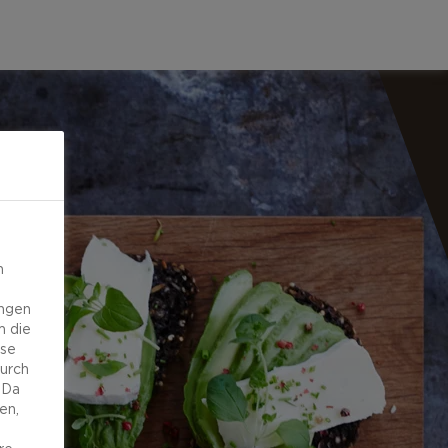
n
ungen
m die
ese
durch
 Da
en,