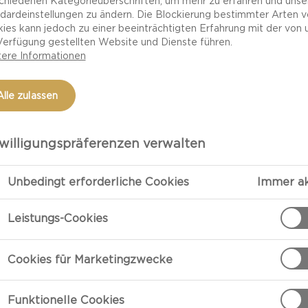
chiedenen Kategorieüberschriften, um mehr zu erfahren und unse
dardeinstellungen zu ändern. Die Blockierung bestimmter Arten 
ies kann jedoch zu einer beeinträchtigten Erfahrung mit der von 
Verfügung gestellten Website und Dienste führen.
ere Informationen
Alle zulassen
willigungspräferenzen verwalten
Unbedingt erforderliche Cookies
Immer ak
ZUBEREITU
Leistungs-Cookies
t)
Zubereitung
Cookies für Marketingzwecke
Das Roggenbrot
etwas Farbe a
Funktionelle Cookies
und mit Salz b