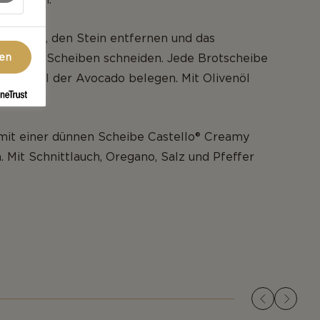
lbieren, den Stein entfernen und das
in dünne Scheiben schneiden. Jede Brotscheibe
gen
 Viertel der Avocado belegen. Mit Olivenöl
mit einer dünnen Scheibe Castello® Creamy
 Mit Schnittlauch, Oregano, Salz und Pfeffer