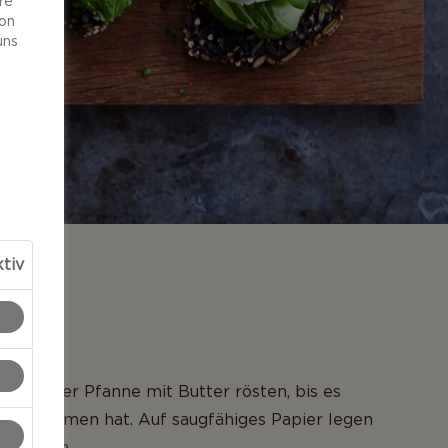
re
von
uns
tiv
NG
 in einer Pfanne mit Butter rösten, bis es
ngenommen hat. Auf saugfähiges Papier legen
estreuen.