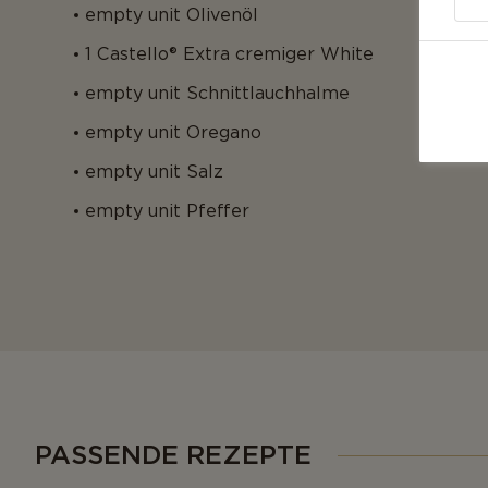
empty unit Olivenöl
1 Castello® Extra cremiger White
empty unit Schnittlauchhalme
empty unit Oregano
empty unit Salz
empty unit Pfeffer
PASSENDE REZEPTE