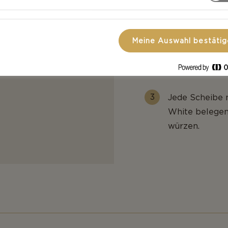
Die Avocado ha
Fruchtfleisch 
Meine Auswahl bestäti
mit etwa einem
beträufeln.
Jede Scheibe 
White belegen.
würzen.