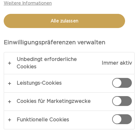
Weitere Informationen
MIT MEXIKANISCHER
NOTE
Alle zulassen
Einwilligungspräferenzen verwalten
LINK KOPIEREN
DRUCKEN
Unbedingt erforderliche
Immer aktiv
Cookies
ZUTATEN
Leistungs-Cookies
1 Castello® Pikant Pikante Frischkäsering 125g
Cookies für Marketingzwecke
1 gekochte Hähnchenbrustfilet
4 Scheiben Sandwich Brote, dick geschnittene
Funktionelle Cookies
8 eingelegte rote süße Chilischoten, geviertelt