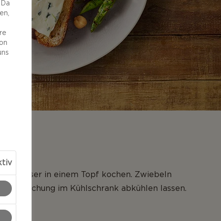
 Da
en,
re
von
uns
NG
tiv
 und Wasser in einem Topf kochen. Zwiebeln
 die Mischung im Kühlschrank abkühlen lassen.