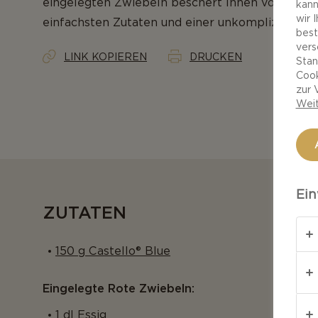
eingelegten Zwiebeln beschert Ihnen vollmund
kann
wir 
einfachsten Zutaten und einer unkomplizierten 
best
vers
LINK KOPIEREN
DRUCKEN
Stan
Cook
zur 
Weit
Ein
ZUTATEN
150 g Castello® Blue
Eingelegte Rote Zwiebeln:
1 dl Essig