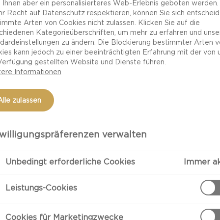
igen Geschmack mit
 Ihnen aber ein personalisierteres Web-Erlebnis geboten werden.
Ihr Recht auf Datenschutz respektieren, können Sie sich entscheid
Zubereitung.
immte Arten von Cookies nicht zulassen. Klicken Sie auf die
chiedenen Kategorieüberschriften, um mehr zu erfahren und unse
dardeinstellungen zu ändern. Die Blockierung bestimmter Arten 
ies kann jedoch zu einer beeinträchtigten Erfahrung mit der von 
Verfügung gestellten Website und Dienste führen.
ere Informationen
Alle zulassen
willigungspräferenzen verwalten
ZUBEREITU
Unbedingt erforderliche Cookies
Immer ak
Essig, Zucker
dazugeben und
Leistungs-Cookies
Zubereitung
Cookies für Marketingzwecke