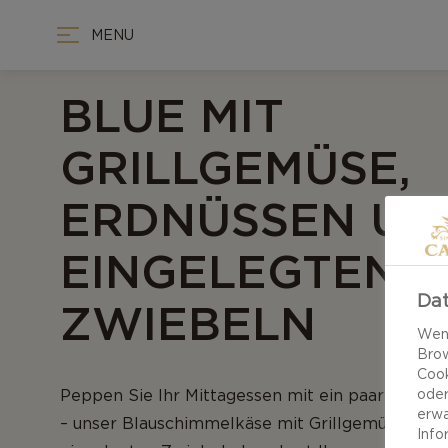
MENU
BLUE MIT
GRILLGEMÜSE,
ERDNÜSSEN UN
EINGELEGTEN
Dat
ZWIEBELN
Wenn
Brow
Cook
Peppen Sie Ihr Mittagessen mit ein paar verspi
oder
erwa
– unser Blauschimmelkäse mit Grillgemüse, Erd
Info