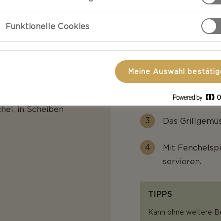
Eine Pfanne mi
abschneiden, d
Funktionelle Cookies
für etwa 2 bis
n oder 1 rote
Pfeffer würze
Meine Auswahl bestäti
Den Käse in S
belegen.
hel, in Scheiben
Das Grillgemü
Mit Fenchelspi
servieren.
TIPPS
Kann ohne weitere B