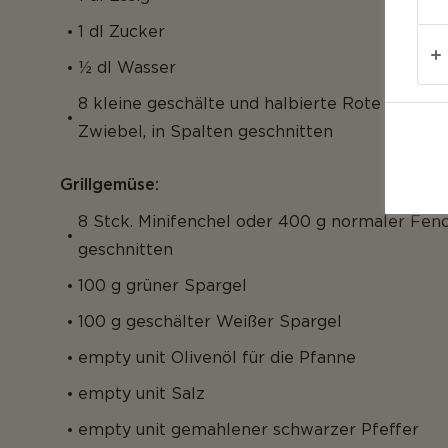
1 dl Zucker
½ dl Wasser
8 kleine geschälte und halbierte Rote Zwiebel
Zwiebel, in Spalten geschnitten
Grillgemüse:
8 Stck. Minifenchel oder 400 g normaler Fenc
geschnitten
100 g grüner Spargel
100 g geschälter Weißer Spargel
empty unit Olivenöl für die Pfanne
empty unit Salz
empty unit gemahlener schwarzer Pfeffer