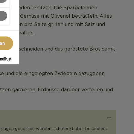
t Grillboden erhitzen. Die Spargelenden
ann das Gemüse mit Olivenöl beträufeln. Alles
 3 Minuten pro Seite grillen und mit Salz und
n. Warmhalten.
gen
cheiben schneiden und das geröstete Brot damit
se und die eingelegten Zwiebeln dazugeben.
tzen garnieren, Erdnüsse darüber verteilen und
eilagen genossen werden, schmeckt aber besonders