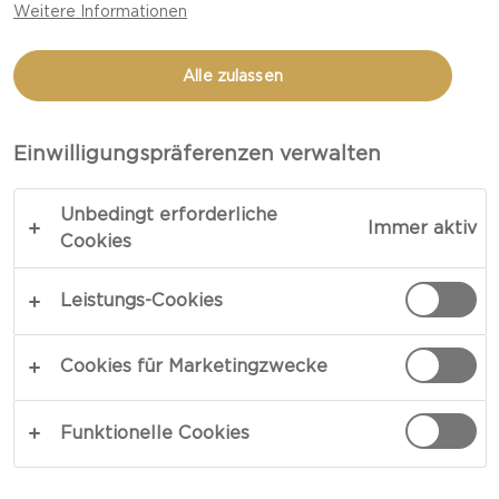
Weitere Informationen
RÄUCHERLACHS-BAGELS
MIT FRISCHKÄSE
Alle zulassen
Einwilligungspräferenzen verwalten
LINK KOPIEREN
DRUCKEN
Unbedingt erforderliche
Immer aktiv
Cookies
ZUTATEN
Leistungs-Cookies
FÜR DIE BAGELS:
Cookies für Marketingzwecke
900 g Mehl
Funktionelle Cookies
500 ml lauwarmes Wasser
30 g fresche Hefe (oder ca. 15 g Trockenhefe)