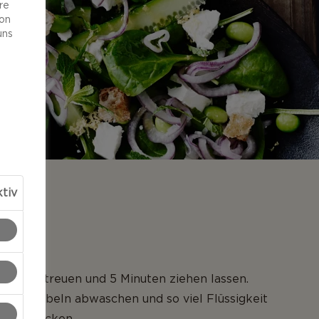
re
von
uns
tiv
NG
alz bestreuen und 5 Minuten ziehen lassen.
ie Zwiebeln abwaschen und so viel Flüssigkeit
erausdrücken.