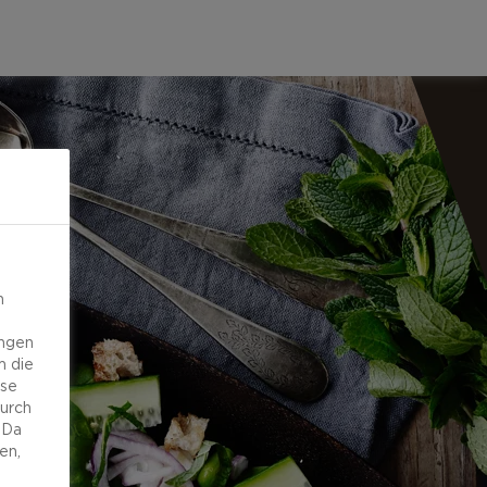
n
ungen
m die
ese
durch
 Da
en,