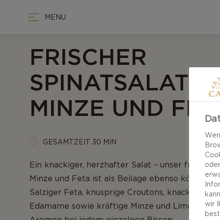
MENU
FRISCHER
SPINATSALAT M
MINZE UND FET
Dat
Wenn
GESAMTZEIT 30 MIN
Brow
Cook
Ein knackiger, herzhafter Salat – unser frischer 
oder
erwa
Minze und Feta ist als Beilage ebenso köstlich w
Info
Salziger Feta, knusprige Croutons, knackig-frisc
kann
wir 
Edamame sowie kräftige Minze und Limette en
best
Aromen bei jedem einzelnen Bissen.