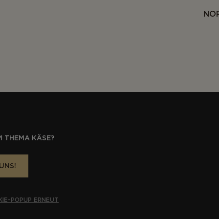
NOR
M THEMA KÄSE?
UNS!
KIE-POPUP ERNEUT