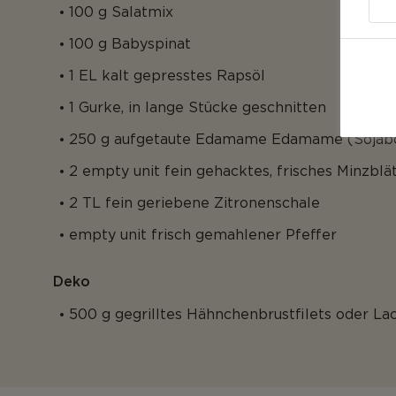
100 g Salatmix
100 g Babyspinat
1 EL kalt gepresstes Rapsöl
1 Gurke, in lange Stücke geschnitten
250 g aufgetaute Edamame Edamame (Sojab
2 empty unit fein gehacktes, frisches Minzblä
2 TL fein geriebene Zitronenschale
empty unit frisch gemahlener Pfeffer
Deko
500 g gegrilltes Hähnchenbrustfilets oder Lac