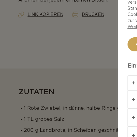
vers
Stan
LINK KOPIEREN
DRUCKEN
Cook
zur 
Weit
Ein
ZUTATEN
1 Rote Zwiebel, in dünne, halbe Ringe geschni
1 TL grobes Salz
200 g Landbrote, in Scheiben geschnitten