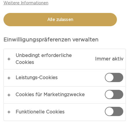
Weitere Informationen
GESAMTZEIT 15 MIN
Alle zulassen
„Erfrischend“ wäre zu kurz gegriffen – unser
ultimativer Heidelbeer-Smoothie verbindet
Einwilligungspräferenzen verwalten
gartenfrische Früchte mit einer angenehmen
Vanille-Note und der leichten Säure von frischem
Unbedingt erforderliche
Immer aktiv
Skyr. Genießen Sie diesen erfrischenden, geeisten
Cookies
Smoothie zum Frühstück, Mittag- oder
Abendessen.
Leistungs-Cookies
LINK KOPIEREN
DRUCKEN
Cookies für Marketingzwecke
Funktionelle Cookies
ZUTATEN