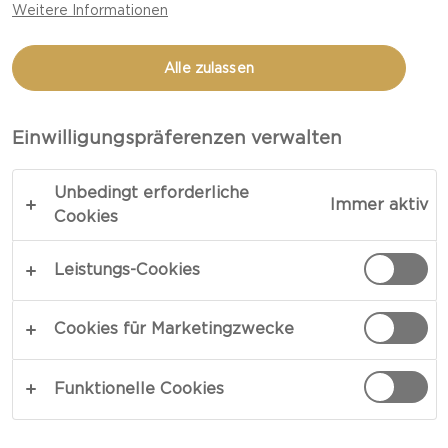
Weitere Informationen
ANANAS-FRISCHKÄSE
Alle zulassen
LINK KOPIEREN
DRUCKEN
Einwilligungspräferenzen verwalten
Unbedingt erforderliche
Immer aktiv
ZUTATEN
Cookies
Leistungs-Cookies
1 Castello® Ananas & Mandel Frischkäsering
4 empty unit 4 große Scheiben Sauerteigbrote
Cookies für Marketingzwecke
empty unit Obst Obst und Beeren der Saison
Funktionelle Cookies