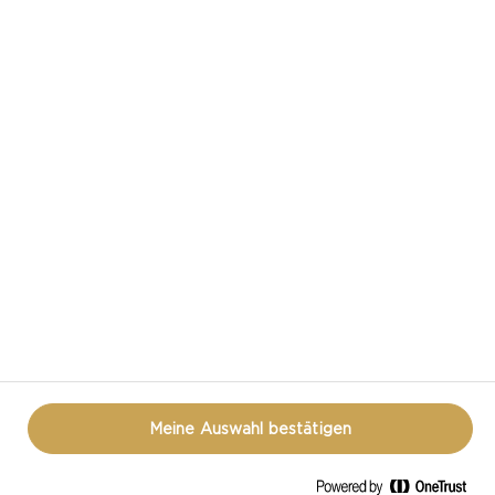
CASTELLO IN DEN SOZIALEN MEDIEN
HAST DU EINE FRAGE ZUM THEMA KÄSE?
KONTAKTIERE UNS!
DATENSCHUTZ
NUTZUNGSBEDINGUNGEN
COOKIE INFORMATION
ÖFFNEN SIE DAS COOKIE-POPUP ERNEUT
Meine Auswahl bestätigen
© CASTELLO 2014 - 2026