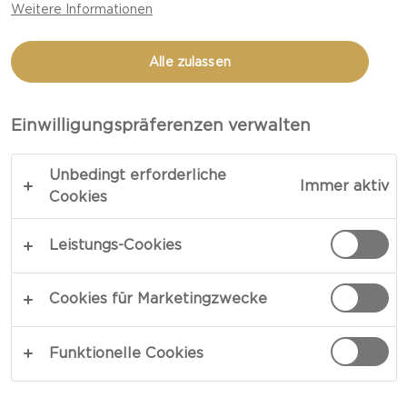
Weitere Informationen
HIMBEERDESSERT MIT
EXTRA CREMIGER WHITE
Alle zulassen
GESAMTZEIT 15 MIN
Einwilligungspräferenzen verwalten
Unbedingt erforderliche
LINK KOPIEREN
DRUCKEN
Immer aktiv
Cookies
Leistungs-Cookies
ZUTATEN
Cookies für Marketingzwecke
2 Portionen
Funktionelle Cookies
200 g Castello® Extra cremiger White
2 EL Zucker