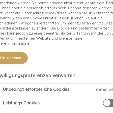
rmationen werden Sie normalerweise nicht direkt identifiziert. Da
en &amp; Thymian
 Ihnen aber ein personalisierteres Web-Erlebnis geboten werden.
r Duft frischer
Ihr Recht auf Datenschutz respektieren, können Sie sich entscheid
immte Arten von Cookies nicht zulassen. Klicken Sie auf die
ehen für alles, was
chiedenen Kategorieüberschriften, um mehr zu erfahren und unse
dardeinstellungen zu ändern. Die Blockierung bestimmter Arten 
ies kann jedoch zu einer beeinträchtigten Erfahrung mit der von 
Verfügung gestellten Website und Dienste führen.
ere Informationen
Alle zulassen
ZUBEREITU
willigungspräferenzen verwalten
 Laibe)
Zubereitung
Unbedingt erforderliche Cookies
Immer ak
Die rote Bete 
Leistungs-Cookies
und etwa 35 Mi
ben geschnitten