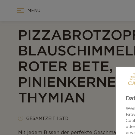
MENU
PIZZABROTZOPF
BLAUSCHIMMEL
ROTER BETE,
PINIENKERNEN 
THYMIAN
Dat
Wenn
Brow
GESAMTZEIT 1 STD
Cook
oder
Mit jedem Bissen der perfekte Geschmack – uns
erwa