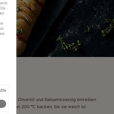
durch
 Da
en,
re
von
uns
NG
tiv
mit dem Olivenöl und Balsamicoessig einreiben
nuten bei 200 °C backen, bis sie weich ist.