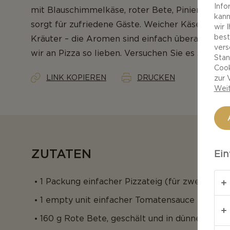
Info
mit Blauschimmelkäse, roter Bete, Pinienkern
kann
sorgt für zufriedene Gäste. Weicher Käse und de
wir 
best
Kräuter – die Aromen sind einfach überall und st
vers
wir an Pizza so lieben. Versuchen Sie es selbst!
Stan
Cook
LINK KOPIEREN
DRUCKEN
zur 
Weit
ZUTATEN
Ein
1 Packung einfacher Pizzateig (für zwei große
1 empty unit einfacher Tomatensauce
160 g Rote Bete, geschält und in dünne Schei