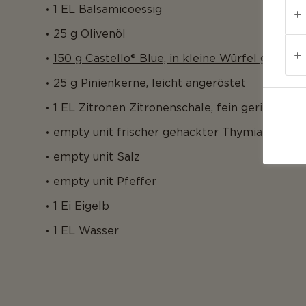
1 EL Balsamicoessig
25 g Olivenöl
150 g Castello® Blue, in kleine Würfel geschni
25 g Pinienkerne, leicht angeröstet
1 EL Zitronen Zitronenschale, fein gerieben
empty unit frischer gehackter Thymian
empty unit Salz
empty unit Pfeffer
1 Ei Eigelb
1 EL Wasser