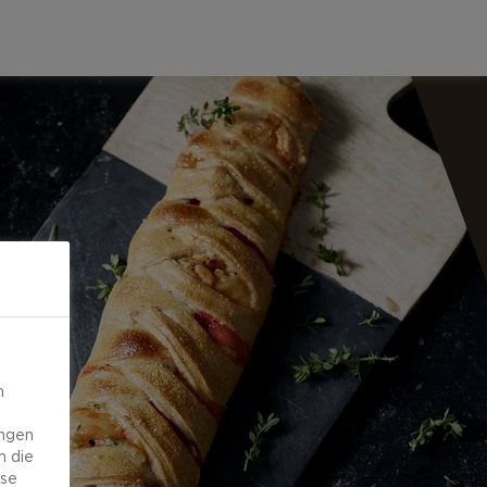
n
ungen
m die
ese