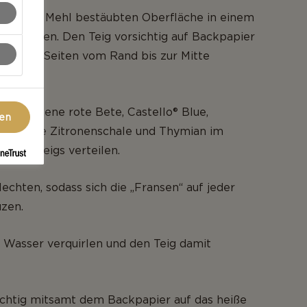
einer mit Mehl bestäubten Oberfläche in einem
l ausrollen. Den Teig vorsichtig auf Backpapier
 beiden Seiten vom Rand bis zur Mitte
 gebackene rote Bete, Castello® Blue,
gen
geriebene Zitronenschale und Thymian im
el des Teigs verteilen.
lechten, sodass sich die „Fransen“ auf jeder
uzen.
 Wasser verquirlen und den Teig damit
ichtig mitsamt dem Backpapier auf das heiße