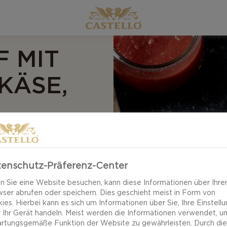
 MIT
KÄSE,
&
enschutz-Präferenz-Center
 Sie eine Website besuchen, kann diese Informationen über Ihre
ser abrufen oder speichern. Dies geschieht meist in Form von
ies. Hierbei kann es sich um Informationen über Sie, Ihre Einstell
 Ihr Gerät handeln. Meist werden die Informationen verwendet, u
er Pizzabrotzopf
rtungsgemäße Funktion der Website zu gewährleisten. Durch di