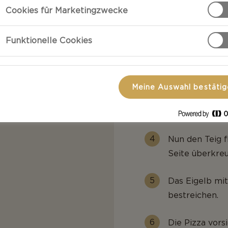
Cookies für Marketingzwecke
Den Teig auf 
länglichen Ova
Funktionelle Cookies
legen, dann an
tten
einschneiden.
Tomatensauce,
Meine Auswahl bestäti
Pinienkerne, 
mittleren Dritt
Nun den Teig f
Seite überkre
Das Eigelb mit
bestreichen.
Die Pizza vors