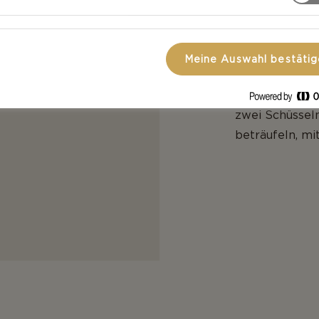
Den Käse längs
Die Gurke in 
Meine Auswahl bestäti
Extra cremige
zwei Schüsseln
beträufeln, mi