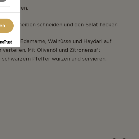
 halbieren.
dünne Scheiben schneiden und den Salat hacken.
gen
r White, Edamame, Walnüsse und Haydari auf
 verteilen. Mit Olivenöl und Zitronensaft
t schwarzem Pfeffer würzen und servieren.