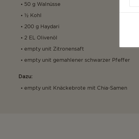
50 g Walnüsse
½ Kohl
200 g Haydari
2 EL Olivenöl
empty unit Zitronensaft
empty unit gemahlener schwarzer Pfeffer
Dazu:
empty unit Knäckebrote mit Chia-Samen