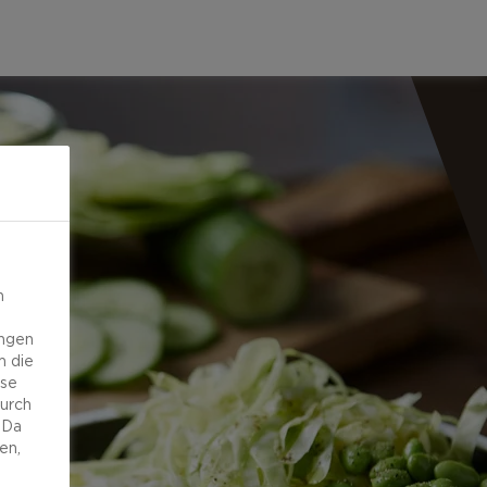
n
ungen
m die
ese
durch
 Da
en,