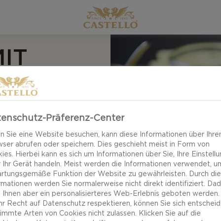
IT
ER
enschutz-Präferenz-Center
 Sie eine Website besuchen, kann diese Informationen über Ihre
ser abrufen oder speichern. Dies geschieht meist in Form von
ies. Hierbei kann es sich um Informationen über Sie, Ihre Einstell
 Ihr Gerät handeln. Meist werden die Informationen verwendet, u
Gemüse und weichem
rtungsgemäße Funktion der Website zu gewährleisten. Durch di
ger White stehen
rmationen werden Sie normalerweise nicht direkt identifiziert. Da
utatenliste. Leicht
 Ihnen aber ein personalisierteres Web-Erlebnis geboten werden.
Ihr Recht auf Datenschutz respektieren, können Sie sich entscheid
kendes Gericht,
immte Arten von Cookies nicht zulassen. Klicken Sie auf die
 Guten Appetit!