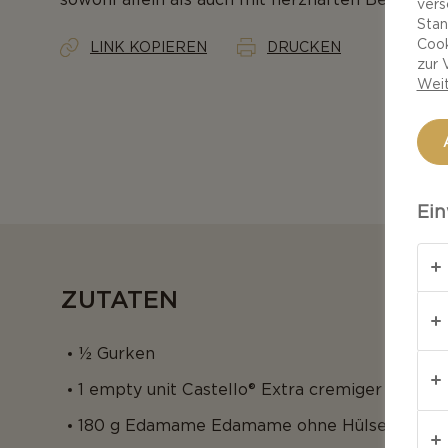
vers
Stan
Cook
LINK KOPIEREN
DRUCKEN
zur 
Weit
Ein
ZUTATEN
½ Gurken
1 empty unit Castello® Extra cremiger White
180 g Edamame Edamame ohne Hülse