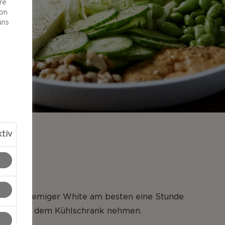
re
von
uns
tiv
NG
 Extra cremiger White am besten eine Stunde
eren aus dem Kühlschrank nehmen.