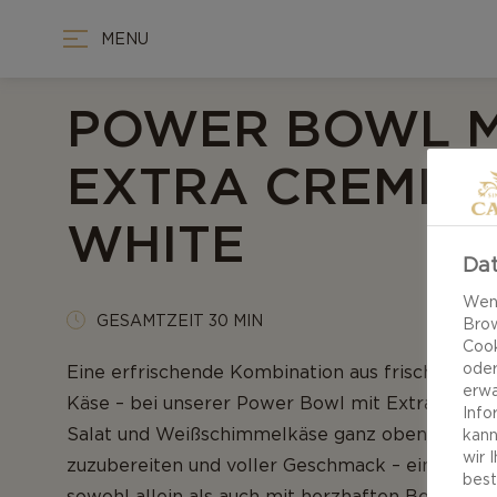
MENU
POWER BOWL M
EXTRA CREMIG
WHITE
Dat
Wenn
GESAMTZEIT 30 MIN
Brow
Cook
oder
Eine erfrischende Kombination aus frischem 
erwa
Käse – bei unserer Power Bowl mit Extra cremi
Info
Salat und Weißschimmelkäse ganz oben auf der Z
kann
wir 
zuzubereiten und voller Geschmack – ein verloc
best
sowohl allein als auch mit herzhaften Beilagen.