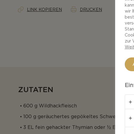
kann
LINK KOPIEREN
DRUCKEN
wir 
best
vers
Stan
Cook
zur 
Weit
Ein
ZUTATEN
600 g Wildhackfleisch
100 g geräuchertes gepökeltes Schweinefleis
3 EL fein gehackter Thymian oder ½ EL getr