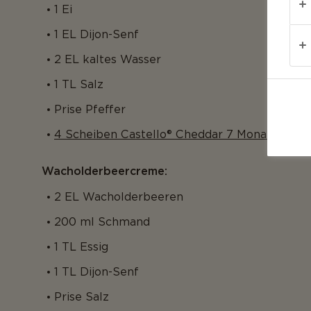
1 Ei
1 EL Dijon-Senf
2 EL kaltes Wasser
1 TL Salz
Prise Pfeffer
4 Scheiben Castello® Cheddar 7 Monate Gerei
Wacholderbeercreme:
2 EL Wacholderbeeren
200 ml Schmand
1 TL Essig
1 TL Dijon-Senf
Prise Salz