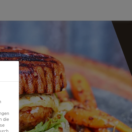
n
ungen
m die
ese
durch