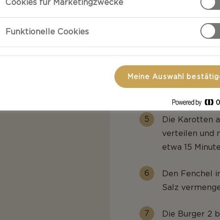
Cookies für Marketingzwecke
geschmeidigen
Funktionelle Cookies
Die Wacholder
und dann mit s
vermischen.
Meine Auswahl bestäti
Den Ofen auf 1
ft
Die Karotten 
verteilen und 
etwa 15 Minut
Den Fenchel i
Salz vermenge
Die Burger 2 b