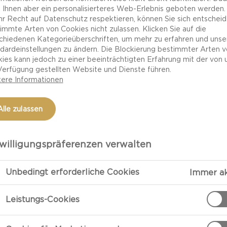
 Ihnen aber ein personalisierteres Web-Erlebnis geboten werden.
Ihr Recht auf Datenschutz respektieren, können Sie sich entscheid
immte Arten von Cookies nicht zulassen. Klicken Sie auf die
chiedenen Kategorieüberschriften, um mehr zu erfahren und unse
dardeinstellungen zu ändern. Die Blockierung bestimmter Arten 
ies kann jedoch zu einer beeinträchtigten Erfahrung mit der von 
Verfügung gestellten Website und Dienste führen.
ere Informationen
Alle zulassen
willigungspräferenzen verwalten
ZUBEREITU
Unbedingt erforderliche Cookies
Immer ak
Zubereitung
ch
Den Speck fei
Leistungs-Cookies
ockneter
Dann die restl