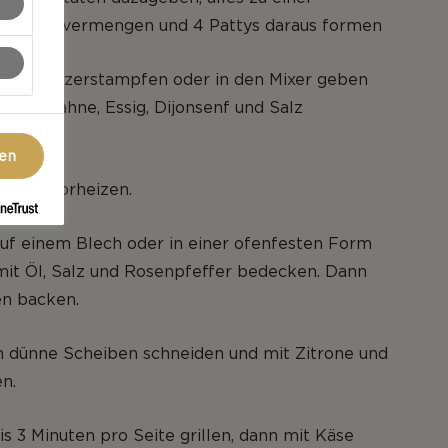
 Masse vermengen und 4 Pattys daraus formen
beeren zerstampfen oder in den Mixer geben
aurer Sahne, Essig, Dijonsenf und Salz
gen
75 °C vorheizen.
auf einem Blech oder in einer ofenfesten Form
mit Öl, Salz und Rosenpfeffer bedecken. Dann
en backen.
n dünne Scheiben schneiden und mit Zitrone und
n.
is 3 Minuten pro Seite grillen, dann mit Käse