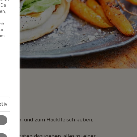
 Da
en,
re
von
uns
NG
tiv
n würfeln und zum Hackfleisch geben.
ichen Zutaten dazugeben, alles zu einer