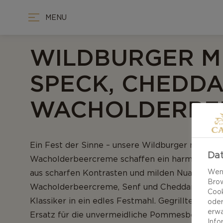
MENU
WILDBURGER M
SPECK, CHEDD
Ein Fest der Sinne – unsere Wildburger mit Spe
Dat
Wacholderbeercreme schaffen ein harmonisch
Wenn
aus scharfen Kontrasten und milden Nuancen.
Brow
Wacholderbeercreme, Senf und Cheddar auf Wi
Cook
Klassiker in ein edles Festmahl. Gegrillte Karott
oder
erwa
Ersatz für die unvermeidliche Pommesbeilage.
Info