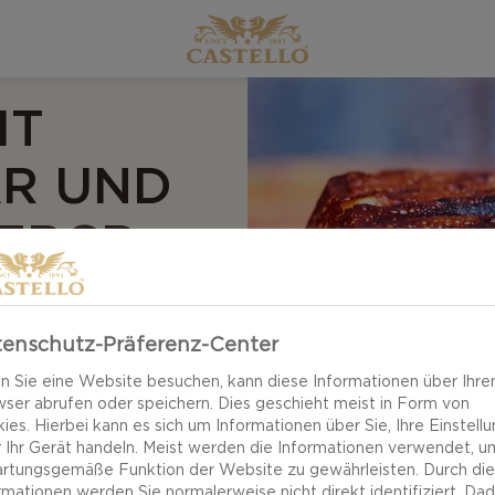
IT
AR UND
WACHOLDERBEERCREME
ck, Cheddar und
enschutz-Präferenz-Center
es Zusammenspiel
 Sie eine Website besuchen, kann diese Informationen über Ihre
ser abrufen oder speichern. Dies geschieht meist in Form von
ld verwandeln den
ies. Hierbei kann es sich um Informationen über Sie, Ihre Einstell
en fungieren als
 Ihr Gerät handeln. Meist werden die Informationen verwendet, u
rtungsgemäße Funktion der Website zu gewährleisten. Durch di
rmationen werden Sie normalerweise nicht direkt identifiziert. Da