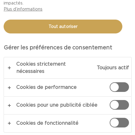
impactés.
Plus d’informations
Tout autoriser
BIENVENUE
Gérer les préférences de consentement
À LA COLLECTION CASTELLO®
Cookies strictement
FABRIQUÉE AVEC PASSION
Toujours actif
nécessaires
De fastueux rassemblements à une soirée de
Cookies de performance
semaine relaxante à la maison, tous les moments
sont bons pour déguster les saveurs de la
Cookies pour une publicité ciblée
Collection Castello® fabriquée avec passion
. Que
Bleu Castello®
ce soit le
, pour combler votre côté
Cookies de fonctionnalité
Cheddar affiné Tickler Castello®
aventurier, ou le
,
pour épouser votre personnalité ludique, les