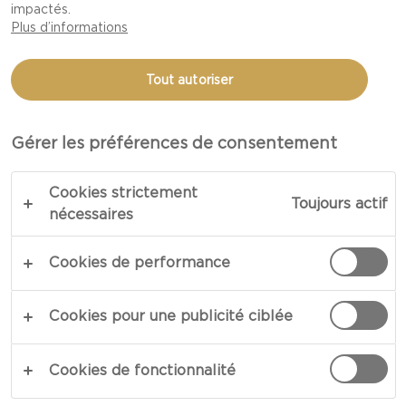
impactés.
AU JAMBON ET AU
Plus d’informations
HAVARTI
Tout autoriser
TOTAL 35 MIN.
Gérer les préférences de consentement
COPIER LE LIEN
IMPRIMER
Cookies strictement
Toujours actif
nécessaires
Cookies de performance
INGRÉDIENTS
Cookies pour une publicité ciblée
4 portions
440 440 g de pâte à pizza toute prête (2
Cookies de fonctionnalité
boules toutes prêtes)