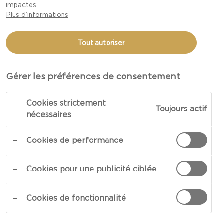
impactés.
LA CRÈME CASTELLO
Plus d’informations
AVEC SALSA D'ANANAS
Tout autoriser
COPIER LE LIEN
IMPRIMER
Gérer les préférences de consentement
Cookies strictement
Toujours actif
nécessaires
INGRÉDIENTS
Cookies de performance
30 à 100 g Castello® Fromage à la crème aux
amandes et aux ananas en rondelle
Cookies pour une publicité ciblée
For The Waffle:
Cookies de fonctionnalité
175 ml de lait entier