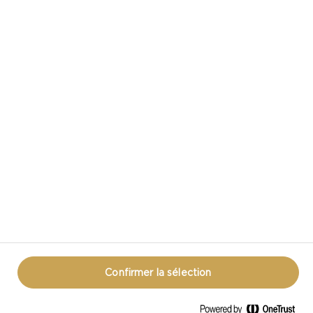
CASTELLO DANS LES MÉDIAS SOCIAUX
VOUS AVEZ UNE QUESTION AU SUJET DU
FROMAGE?
COMMUNIQUEZ AVEC NOUS!
ÉNONCÉ DE CONFIDENTIALITÉ
MODALITÉS D’UTILISATION
RENSEIGNEMENTS SUR LES TÉMOINS
RENSEIGNEMENTS SUR LES TÉMOINS
Confirmer la sélection
© CASTELLO 2014 - 2026