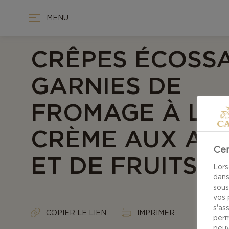
MENU
CRÊPES ÉCOSSA
GARNIES DE
FROMAGE À LA
CRÈME AUX AN
Cen
ET DE FRUITS
Lors
dans
sous
vos 
s'as
COPIER LE LIEN
IMPRIMER
perm
peuv