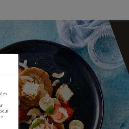
kées
t
ur
 pour
ne