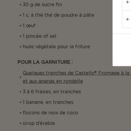
30 g de sucre fin
1 c. à thé thé de poudre à pâte
1 œuf
1 pincée of sel
huile végétale pour la friture
POUR LA GARNITURE :
Quelques tranches de Castello® Fromage à l
et aux ananas en rondelle
3 à 6 fraises, en tranches
1 banane, en tranches
flocons de noix de coco
sirop d’érable