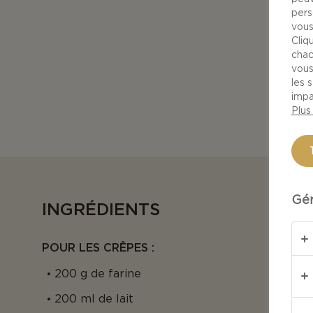
pers
vous
Cliq
chac
vous
les 
impa
Plus
Gér
INGRÉDIENTS
POUR LES CRÊPES :
200 g de farine
200 ml de lait