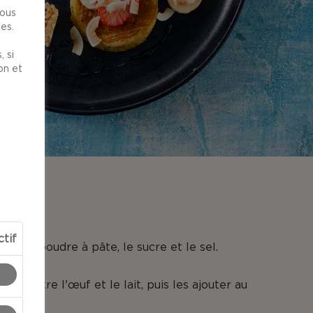
nous
es.
 si
on et
N
ctif
ine, la poudre à pâte, le sucre et le sel.
ol, battre l'œuf et le lait, puis les ajouter au
ine.