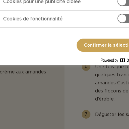
Cookies pour une publicité ciblée
Faire chauffer
Cookies de fonctionnalité
À l'aide d'une
dans la poêle 
Confirmer la sélect
Faire frire pe
Une fois que l
a crème aux amandes
quelques tran
amandes Castel
des flocons de 
d’érable.
Déguster les s