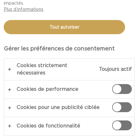
impactés.
AUX ABRICOTS MARINÉS
Plus d’informations
TOTAL 30 MIN.
Tout autoriser
Un mélange de saveurs sucrées et piquantes crée
Gérer les préférences de consentement
cette entrée rafraîchissante. Notre recette pour
fromage lisse avec des abricots marinés présente
Cookies strictement
des notes aromatiques légèrement épicées,
Toujours actif
nécessaires
relevées par le goût suave du fromage riche.
Ajoutant une saveur mordante, les abricots
Cookies de performance
marinés procurent une finale satisfaisante qui
saura ravir votre palais.
Cookies pour une publicité ciblée
COPIER LE LIEN
IMPRIMER
Cookies de fonctionnalité