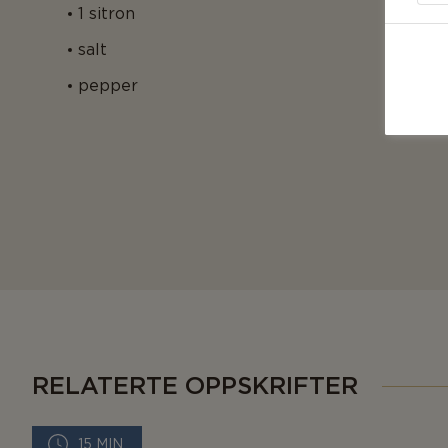
1 sitron
salt
pepper
RELATERTE OPPSKRIFTER
15 MIN.