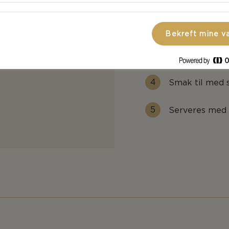
Bland blåmug
Bekreft mine v
Rasp i litt sitr
konsistensen ka
Smak til med s
Serveres med p