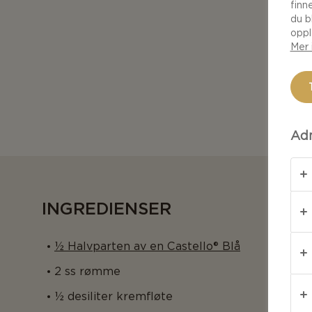
finn
du b
oppl
Mer 
Adm
INGREDIENSER
½ Halvparten av en Castello® Blå
2 ss rømme
½ desiliter kremfløte