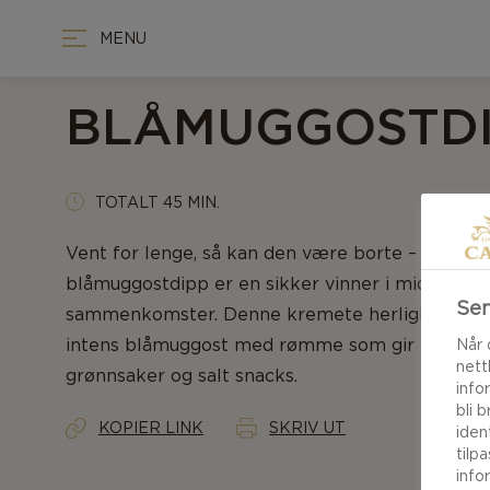
MENU
BLÅMUGGOSTD
TOTALT 45 MIN.
Vent for lenge, så kan den være borte – oppskri
blåmuggostdipp er en sikker vinner i middagsse
Sen
sammenkomster. Denne kremete herligheten ha
intens blåmuggost med rømme som gir fyldig sma
Når 
nett
grønnsaker og salt snacks.
info
bli 
KOPIER LINK
SKRIV UT
iden
tilp
info