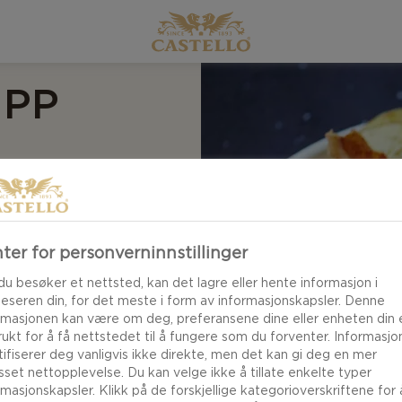
IPP
ften vår på mild
lskaper og
ter for personverninnstillinger
r en blanding av
k til friske
du besøker et nettsted, kan det lagre eller hente informasjon i
leseren din, for det meste i form av informasjonskapsler. Denne
rmasjonen kan være om deg, preferansene dine eller enheten din e
brukt for å få nettstedet til å fungere som du forventer. Informasj
tifiserer deg vanligvis ikke direkte, men det kan gi deg en mer
asset nettopplevelse. Du kan velge ikke å tillate enkelte typer
rmasjonskapsler. Klikk på de forskjellige kategorioverskriftene for 