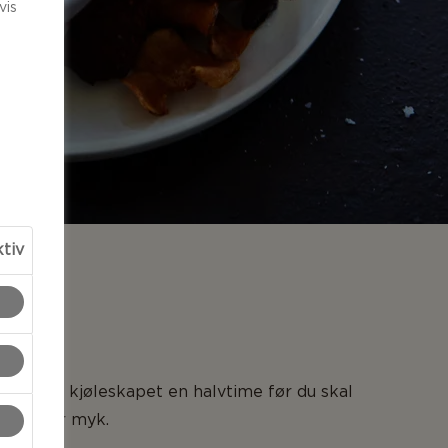
vis
ktiv
LSER
n ut av kjøleskapet en halvtime før du skal
 den blir myk.