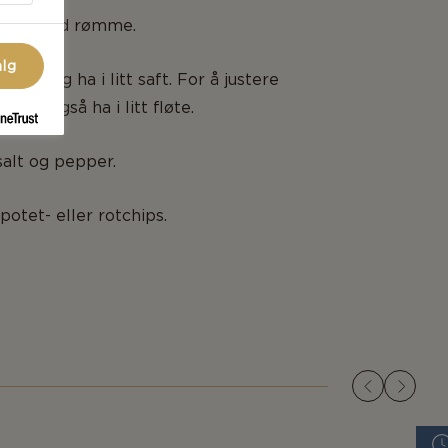
gost med rømme.
alg
onskall og ha i litt saft. For å justere
n du også ha i litt fløte.
alt og pepper.
otet- eller rotchips.