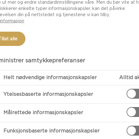
e ut mer og endre standardinnstillingene våre. Men du bør vite at h
lokkerer enkelte typer informasjonskapsler, kan det påvirke
evelsen din på nettstedet og tjenestene vi kan tilby.
informasjon
Tillat alle
inistrer samtykkepreferanser
Helt nødvendige informasjonskapsler
Alltid a
FORBEREDE
Ytelsesbaserte informasjonskapsler
Tilberedelse
Målrettede informasjonskapsler
Ta blåmuggoste
lage dippen så
Funksjonsbaserte informasjonskapsler