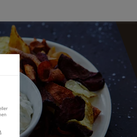
ller
onen
å