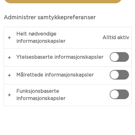
MED KÅLSALAT
Administrer samtykkepreferanser
KOPIER LINK
SKRIV UT
Helt nødvendige
Alltid aktiv
informasjonskapsler
Ytelsesbaserte informasjonskapsler
INGREDIENSER
Målrettede informasjonskapsler
Til Deigen:
Funksjonsbaserte
30 - 50 gram Castello® Blå
informasjonskapsler
6 ark med butterdeig
100 gram smør, saltet
30 gram valnøtt, hakket