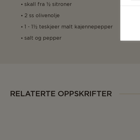
skall fra ½ sitroner
2 ss olivenolje
1 - 1½ teskjeer malt kajennepepper
salt og pepper
RELATERTE OPPSKRIFTER