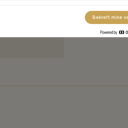
pepper
Bekreft mine v
Dryss litt ka
betechips