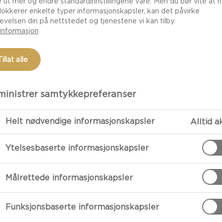
e ut mer og endre standardinnstillingene våre. Men du bør vite at h
lokkerer enkelte typer informasjonskapsler, kan det påvirke
evelsen din på nettstedet og tjenestene vi kan tilby.
informasjon
Tillat alle
inistrer samtykkepreferanser
Helt nødvendige informasjonskapsler
Alltid a
FORBEREDE
Ytelsesbaserte informasjonskapsler
Preparation
Målrettede informasjonskapsler
Mos osten sam
Funksjonsbaserte informasjonskapsler
Smak til med s