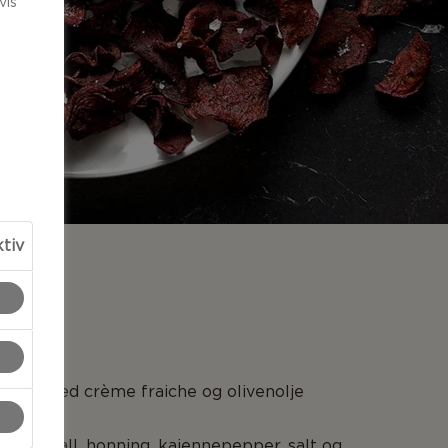
vis
ktiv
LSER
men med crème fraiche og olivenolje
itronskall, honning, kajennepepper, salt og