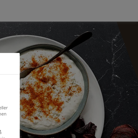
ller
onen
å