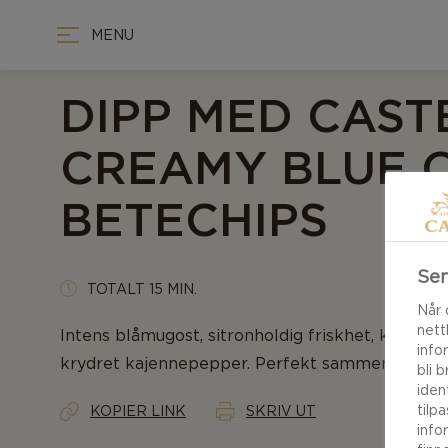
MENU
DIPP MED CAST
CREAMY BLUE 
BETECHIPS
Sen
TOTALT 15 MIN.
Når 
nett
Intens blåmugost, sitronholdig friskhet, kremet
info
krydret kajennepepper. Perfekt sammen med k
bli 
iden
tilp
KOPIER LINK
SKRIV UT
info