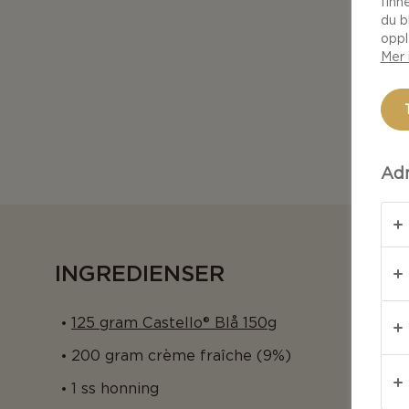
finn
du b
oppl
Mer 
Adm
INGREDIENSER
125 gram Castello® Blå 150g
200 gram crème fraîche (9%)
1 ss honning