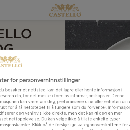
ELLO
OG
ter for personverninnstillinger
du besøker et nettsted, kan det lagre eller hente informasjon i
leseren din, for det meste i form av informasjonskapsler. Denne
 crème fraiche og
rmasjonen kan være om deg, preferansene dine eller enheten din e
nasende betechips.
brukt for å få nettstedet til å fungere som du forventer. Informasj
tifiserer deg vanligvis ikke direkte, men det kan gi deg en mer
asset nettopplevelse. Du kan velge ikke å tillate enkelte typer
rmasjonskapsler. Klikk på de forskjellige kategorioverskriftene for 