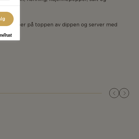
alg
jennepepper på toppen av dippen og server med