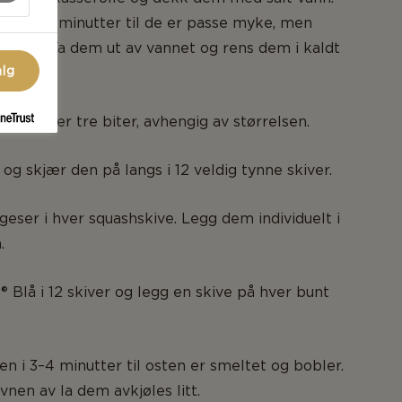
 i ca. 3 minutter til de er passe myke, men
ende. Ta dem ut av vannet og rens dem i kaldt
alg
i to eller tre biter, avhengig av størrelsen.
og skjær den på langs i 12 veldig tynne skiver.
geser i hver squashskive. Legg dem individuelt i
.
® Blå i 12 skiver og legg en skive på hver bunt
en i 3–4 minutter til osten er smeltet og bobler.
vnen av la dem avkjøles litt.