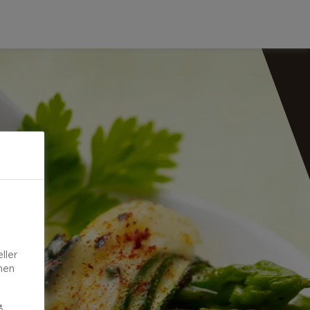
ller
onen