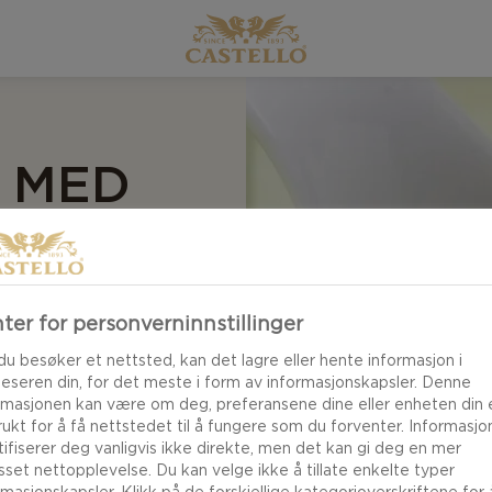
 MED
ter for personverninnstillinger
du besøker et nettsted, kan det lagre eller hente informasjon i
 oppskriften på
leseren din, for det meste i form av informasjonskapsler. Denne
eredelse og sterke
rmasjonen kan være om deg, preferansene dine eller enheten din e
brukt for å få nettstedet til å fungere som du forventer. Informasj
ne med squash
tifiserer deg vanligvis ikke direkte, men det kan gi deg en mer
r perfekt i
asset nettopplevelse. Du kan velge ikke å tillate enkelte typer