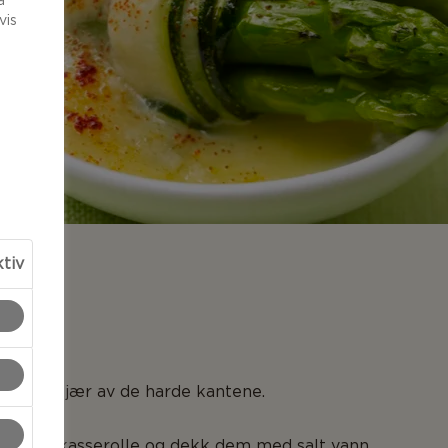
å
vis
ktiv
LSER
en og skjær av de harde kantene.
en i en kasserolle og dekk dem med salt vann.