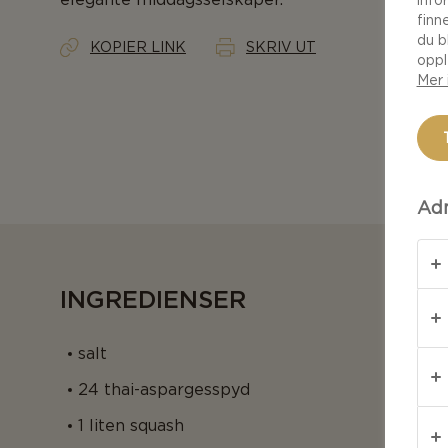
info
finn
du b
KOPIER LINK
SKRIV UT
oppl
Mer 
Adm
INGREDIENSER
salt
24 thai-aspargesspyd
1 liten squash