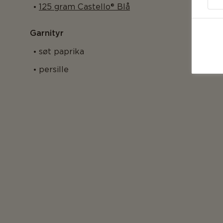
125 gram Castello® Blå
Garnityr
søt paprika
persille