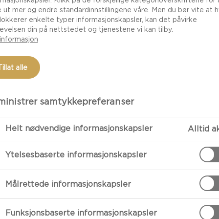
rmasjonskapsler. Klikk på de forskjellige kategorioverskriftene for 
e ut mer og endre standardinnstillingene våre. Men du bør vite at h
lokkerer enkelte typer informasjonskapsler, kan det påvirke
evelsen din på nettstedet og tjenestene vi kan tilby.
informasjon
Tillat alle
inistrer samtykkepreferanser
Helt nødvendige informasjonskapsler
Alltid a
FORBEREDE
Ytelsesbaserte informasjonskapsler
Tilberedelse
Målrettede informasjonskapsler
Vask asparges
Funksjonsbaserte informasjonskapsler
Legg asparges