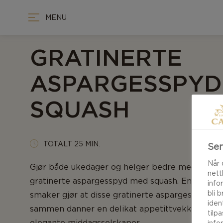
MENU
GRATINERTE
ASPARGESSPYD
SQUASH
TOTALT 25 MIN.
Sen
Når 
Gjør både ukedager og helger bedre med denne
nett
gratinerte aspargesspyd med squash. Enkel tilb
info
bli 
smaker gjør at disse gratinerte aspargesspyde
iden
sammen danner en delikat appetittvekker som e
tilp
elegante middagsselskaper.