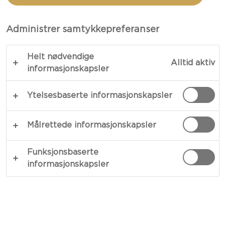
BIFFSMØRDBRØD MED
BLÅMUGGOST
Administrer samtykkepreferanser
Helt nødvendige
Alltid aktiv
informasjonskapsler
KOPIER LINK
SKRIV UT
Ytelsesbaserte informasjonskapsler
Målrettede informasjonskapsler
INGREDIENSER
Funksjonsbaserte
Smørdbrød:
informasjonskapsler
2 skiver surdeigsbrød
4 skiver Castello® Velvet blue cheese 125g
1 - 2 biffer