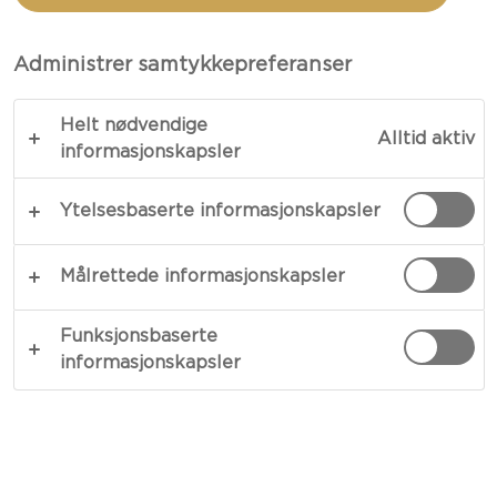
HVITLØKSMARINERTE
REKER
Administrer samtykkepreferanser
Helt nødvendige
Alltid aktiv
TOTALT 1 T. 5 MIN.
informasjonskapsler
Perfekt på varme sommerkvelder – vår oppskrift
Ytelsesbaserte informasjonskapsler
på grillet pizza med hvitløksmarinerte reker er en
smakfull og sjarmerende rett full av
Målrettede informasjonskapsler
sommersmaker. Et hint av brent kull, sprø skorpe,
fyldig mozzarellaost, intens hvitløk, fersk sitron,
Funksjonsbaserte
sterk vårløk, aromatisk basilikum og delikate
informasjonskapsler
reker. Hva er vel bedre?
KOPIER LINK
SKRIV UT