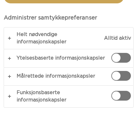
MASALA-RØMMEDIPP
Administrer samtykkepreferanser
TOTALT 30 MIN.
MIN. 15 MIN.
Helt nødvendige
Alltid aktiv
En eksotisk vri på en kjær klassiker – vår
informasjonskapsler
oppskrift på kyllingnuggets med masala-
Ytelsesbaserte informasjonskapsler
rømmedipp resulterer i gylne godbiter med
krydret rømme ved siden av. Kyllingfileten dekkes
med brunet smør og dyppes i lett piskede egg og
Målrettede informasjonskapsler
brødsmuler. Dette gir den en gyllen farge etter
bare litt steking i pannen.
Funksjonsbaserte
informasjonskapsler
KOPIER LINK
SKRIV UT