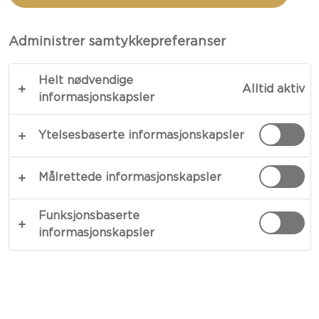
PASJONSFRUKTTOPPING
Administrer samtykkepreferanser
TOTALT 15 MIN.
Helt nødvendige
Alltid aktiv
Gjør frokosten og lunsjen bedre med en bolle full
informasjonskapsler
av pasjon – vår oppskrift på Skyr med appelsin-
Ytelsesbaserte informasjonskapsler
pasjonsfrukttopping er alltid fristende. Skyr er
syrlig, og når den er toppet med sprø rugflak,
båtformede frukter og pistasjenøtter fungerer
Målrettede informasjonskapsler
den som en fyldig kontrast som blir værende på
ganen. Få en riktig start på dagen!
Funksjonsbaserte
informasjonskapsler
KOPIER LINK
SKRIV UT