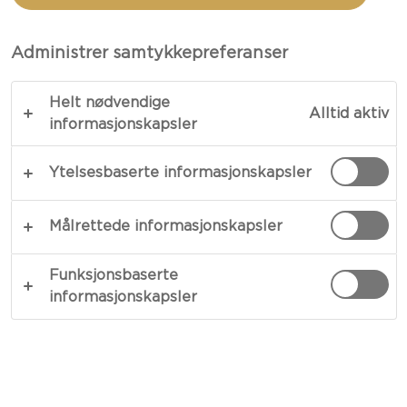
MED OST OG OLIVEN
Administrer samtykkepreferanser
TOTALT 15 MIN.
Helt nødvendige
Alltid aktiv
De er som små gaver med spiselig papir og
informasjonskapsler
herlige presanger – vår oppskrift på små
Ytelsesbaserte informasjonskapsler
bresaolapakker med ost og oliven er en glede
hver eneste gang. Sammen med knasende
pumpernickelbrød, fungerer den ferske
Målrettede informasjonskapsler
bresaolaen som drapering for et kremaktig fyll
med myke konsistenser og dekadente smaker
Funksjonsbaserte
informasjonskapsler
som smelter på tungen.
KOPIER LINK
SKRIV UT